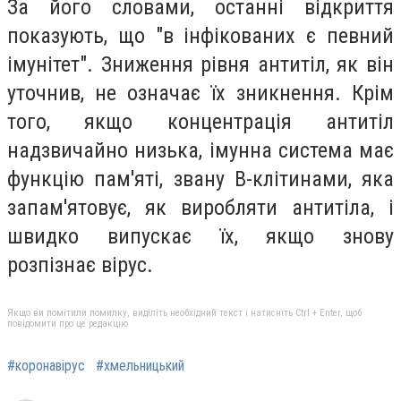
За його словами, останні відкриття
показують, що "в інфікованих є певний
імунітет". Зниження рівня антитіл, як він
уточнив, не означає їх зникнення. Крім
того, якщо концентрація антитіл
надзвичайно низька, імунна система має
функцію пам'яті, звану В-клітинами, яка
запам'ятовує, як виробляти антитіла, і
швидко випускає їх, якщо знову
розпізнає вірус.
Якщо ви помітили помилку, виділіть необхідний текст і натисніть Ctrl + Enter, щоб
повідомити про це редакцію
#коронавірус
#хмельницький