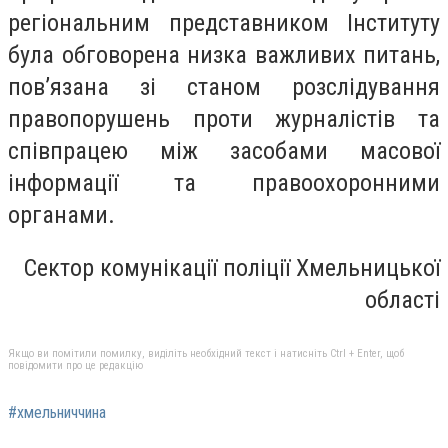
регіональним представником Інституту
була обговорена низка важливих питань,
пов’язана зі станом розслідування
правопорушень проти журналістів та
співпрацею між засобами масової
інформації та правоохоронними
органами.
Сектор комунікації поліції Хмельницької
області
Якщо ви помітили помилку, виділіть необхідний текст і натисніть Ctrl + Enter, щоб
повідомити про це редакцію
#хмельниччина