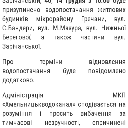
Зарічанській, 40,
14 грудня з 10.00
буде
призупинено водопостачання житлових
будинків мікрорайону Гречани, вул.
С.Бандери, вул. М.Мазура, вул. Нижньої
Берегової, а також частини вул.
Зарічанської.
Про терміни відновлення
водопостачання буде повідомлено
додатково.
Адміністрація МКП
«Хмельницькводоканал» сподівається на
розуміння і просить вибачення за
тимчасові незручності, спричинені