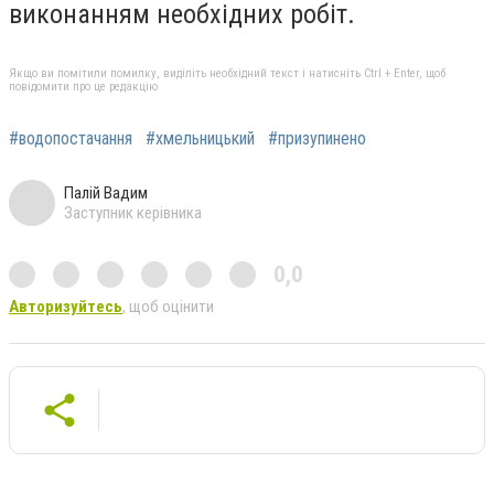
виконанням необхідних робіт.
Якщо ви помітили помилку, виділіть необхідний текст і натисніть Ctrl + Enter, щоб
повідомити про це редакцію
#водопостачання
#хмельницький
#призупинено
Палій Вадим
Заступник керівника
0,0
Авторизуйтесь
, щоб оцінити