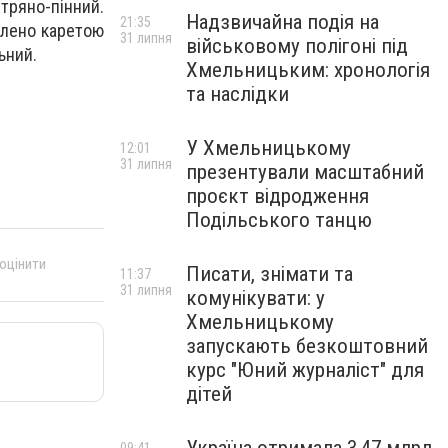
тряно-пінний.
Надзвичайна подія на
21:35
влено каретою
31 липня
військовому полігоні під
ьний.
Хмельницьким: хронологія
та наслідки
У Хмельницькому
12:01
31 липня
презентували масштабний
проєкт відродження
Подільського танцю
 оцінити
Писати, знімати та
11:37
31 липня
комунікувати: у
Хмельницькому
запускають безкоштовний
курс "Юний журналіст" для
дітей