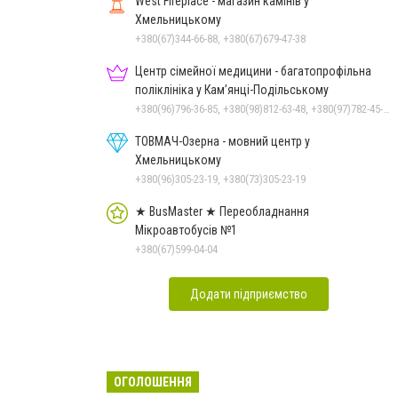
West Fireplace - магазин камінів у
Хмельницькому
+380(67)344-66-88, +380(67)679-47-38
Центр сімейної медицини - багатопрофільна
поліклініка у Кам’янці-Подільському
+380(96)796-36-85, +380(98)812-63-48, +380(97)782-45-70
ТОВМАЧ-Озерна - мовний центр у
Хмельницькому
+380(96)305-23-19, +380(73)305-23-19
★ BusMaster ★ Переобладнання
Мікроавтобусів №1
+380(67)599-04-04
Додати підприємство
ОГОЛОШЕННЯ