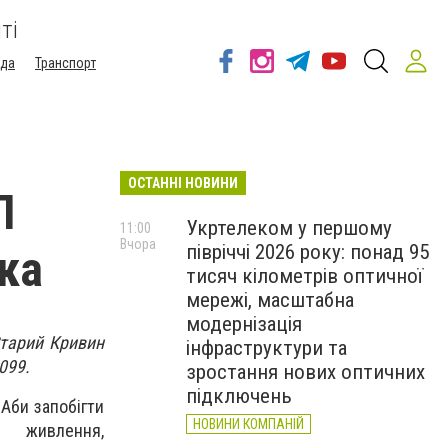
ті
ода
Транспорт
ОСТАННІ НОВИНИ
П
Укртелеком у першому
11:00
Вчора
півріччі 2026 року: понад 95
ка
тисяч кілометрів оптичної
мережі, масштабна
модернізація
Старий Кривин
інфраструктури та
099.
зростання нових оптичних
підключень
.
Аби запобігти
НОВИНИ КОМПАНІЙ
д живлення
,