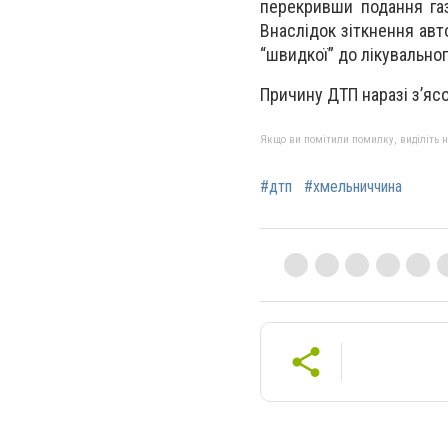
перекри
вши
пода
ння
га
Внаслідок
зіткнення авт
“швидкої” до лікувально
Причину ДТП наразі з’яс
Якщо ви помітили помилку, виділіть нео
#дтп
#хмельниччина