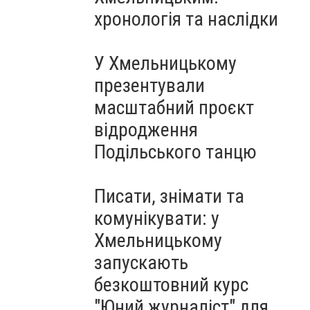
Чорноморського: як реальні
хронологія та наслідки
втрати Росії перетворилися
на дитячу аплікацію
У Хмельницькому
презентували
масштабний проєкт
відродження
Подільського танцю
Писати, знімати та
комунікувати: у
Хмельницькому
запускають
безкоштовний курс
"Юний журналіст" для