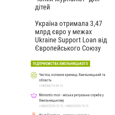
дітей
Україна отримала 3,47
млрд євро у межах
Ukraine Support Loan від
Європейського Союзу
ПІДПРИЄМСТВА ХМЕЛЬНИЦЬКОГО
Чистка, копання криниць Хмельницький та
область
+380(96)713-63-10
Memento mori - міська ритуальна служба у
Хмельницькому
+380(97)570-75-75, +380(67)555-75-75