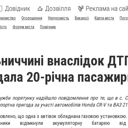
Довідник
Дозвілля
Реклама на сай
риємство
Оголошення
Нерухомість
Вакансії
Карта міста
Пог
Мото
Форум міста
Помічник
ниччині внаслідок ДТ
ала 20-річна пасажир
лужби порятунку надійшло повідомлення про те, що в с. 
ортна пригода за участі автомобілів Honda CR-V та ВАЗ 21
овлено, що одна з автівок обладнана газовою установкою
айники відімкнули акумуляторну батарею
ві