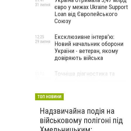
Україна отримала 3,47 млрд
09:41
31 липня
євро у межах Ukraine Support
Loan від Європейського
Союзу
Ексклюзивне інтерв'ю:
12:25
29 липня
Новий начальник оборони
України - ветеран, якому
довіряють війська
Точніша діагностика та
11:12
28 липня
безкоштовні обстеження: у
Хмельницькому
протипухлинному центрі
ТОП НОВИНИ
запрацював новий
томограф
Надзвичайна подія на
військовому полігоні під
Паперовий флот замість
23:42
Хмельницьким:
27 липня