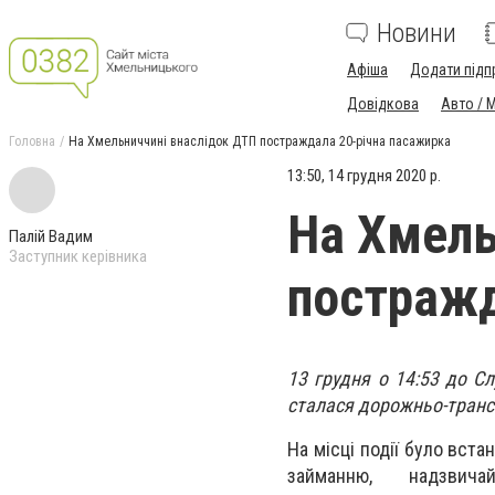
Новини
Афіша
Додати підп
Довідкова
Авто / 
Головна
На Хмельниччині внаслідок ДТП постраждала 20-річна пасажирка
13:50, 14 грудня 2020 р.
На Хмель
Палій Вадим
Заступник керівника
постражд
13 грудня о 14:53 до С
сталася дорожньо-трансп
На місці події було
встан
займанню, н
адзвич