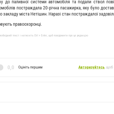
зу
до
паливн
ої
систем
и
автомобіля
та
подали ствол пові
омобілів
постраждала
20-річна
пасажирка, яку було доста
го закладу
міста
Нетішин. Наразі стан постраждалої задовіл
овують правоохоронці.
бхідний текст і натисніть Ctrl + Enter, щоб повідомити про це редакцію
0,0
Оцініть першим
Авторизуйтесь
, щоб