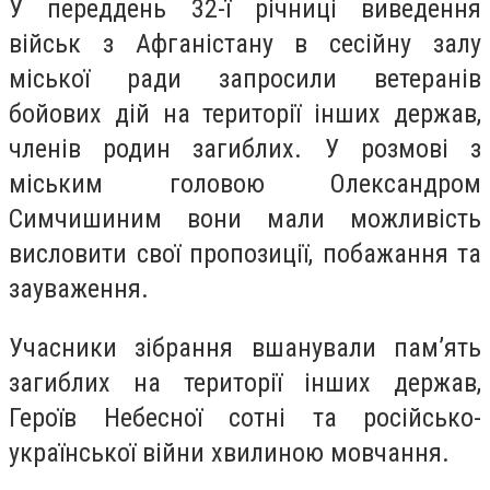
У переддень 32-ї річниці виведення
військ з Афганістану в сесійну залу
міської ради запросили ветеранів
бойових дій на території інших держав,
членів родин загиблих. У розмові з
міським головою Олександром
Симчишиним вони мали можливість
висловити свої пропозиції, побажання та
зауваження.
Учасники зібрання вшанували пам’ять
загиблих на території інших держав,
Героїв Небесної сотні та російсько-
української війни хвилиною мовчання.