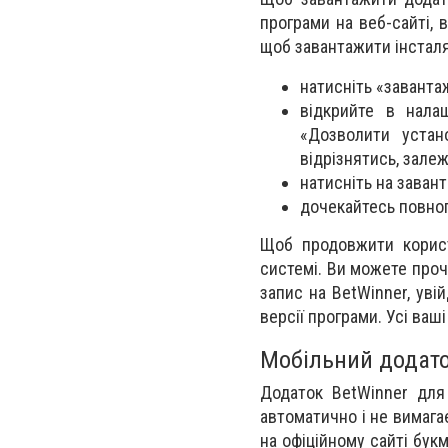
програми на веб-сайті, 
щоб завантажити інсталя
натисніть «заванта
відкрийте в нала
«Дозволити устан
відрізнятись, зале
натисніть на заван
дочекайтесь повног
Щоб продовжити корист
системі. Ви можете проч
запис на BetWinner, уві
версії програми. Усі ваші
Мобільний додато
Додаток BetWinner для
автоматично і не вимага
на офіційному сайті букм