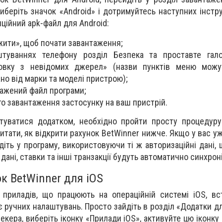
виберіть значок «Android» і дотримуйтесь наступних інстр
ційний apk-файл для Android:
жити», щоб почати завантаження;
штуваннях телефону розділ Безпека та проставте гало
овку з невідомих джерел» (назви пунктів меню можу
жно від марки та моделі пристрою);
тажений файл програми;
о завантаження застосунку на ваш пристрій.
уватися додатком, необхідно пройти просту процедуру 
итати, як відкрити рахунок BetWinner нижче. Якщо у вас у
йдіть у програму, використовуючи ті ж авторизаційні дані,
 дані, ставки та інші транзакції будуть автоматично синхрон
к BetWinner для iOS
 приладів, що працюють на операційній системі iOS, в
є ручних налаштувань. Просто зайдіть в розділ «Додатки д
екера, виберіть іконку «Прилади iOS», активуйте цю іконку