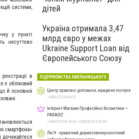
дітей
укцій системи,
Україна отримала 3,47
чку у пункті
млрд євро у межах
ть несуттєво
Ukraine Support Loan від
Європейського Союзу
реєстрації в
ПІДПРИЄМСТВА ХМЕЛЬНИЦЬКОГО
же є обліковий
 що й основної
Центр правової допомоги, юридичні послуги
+380(67)259-05-22
ізовані.
Інтернет-Магазин Професійної Косметики —
PARADIZ
становлюється
+380(97)978-18-46, +380(93)413-20-04
ля смартфона»
Лік'Н - приватний дерматовенерологічний
 і дочекайтеся