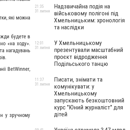
Надзвичайна подія на
21:35
31 липня
військовому полігоні під
тки, які можна
Хмельницьким: хронологія
та наслідки
вжди будете в
У Хмельницькому
но «на ходу».
12:01
31 липня
презентували масштабний
та нагадувань
проєкт відродження
ів.
Подільського танцю
ії BetWinner,
Писати, знімати та
11:37
31 липня
комунікувати: у
Хмельницькому
запускають безкоштовний
курс "Юний журналіст" для
дітей
йн у зручному