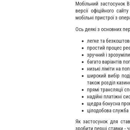
Мобільний застосунок B
версії офіційного сайт
мобільні пристрої з опер
Ось деякі з основних пер
легке та безкоштов
простий процес реє
зручний і зрозуміл
багато варіантів по
низькі ліміти на по
широкий вибір поді
також розділ казинo,
прямі трансляції сп
надійні платіжні си
щедра бонусна прог
цілодобова служба 
Як застосунок для ста
зробити перші ставки - ч