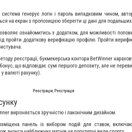
 система генерує логін і пароль випадковим чином, автор
ься на екран з пропозицією зберегти ці дані для подальших
озволяє ознайомитись з додатком, для можливості попов
лід пройти додаткову верифікацію профілю. Пройти верифі
ристувача.
етоду реєстрації, букмекерська контора BetWinner нарахов
бонус, що відповідає сумі першого депозиту, але не перев
 у валюті рахунку).
Реєстрація, Реєстрація
сунку
nner вирізняється зручністю і лаконічним дизайном.
зміщена панель із вибором подій для ставок, включаюч
акож анонси найближчих матчів на популярні види спорту.