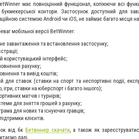
etWinner має повноцінний функціонал, копіюючи всі функц
у букмекерської контори. Застосунок доступний для за
аційною системою Android чи iOS, не займає багато місця на
еваг мобільної версії BetWinner:
не завантаження та встановлення застосунку;
страції;
ий користувацький інтерфейс;
повнення рахунку;
повнення та вивід коштів;
й для ставок (ставки на спорт та неспортивні події, експ
 ігри, ставки на кіберспорт і багато іншого);
ортивних матчів і турнірів;
стеми для зняття грошей з рахунку;
рама для нових та існуючих гравців;
підтримки клієнтів.
вок від бк
Бетвіннер скачати
, а також як зареєструватис
итаємо далі.