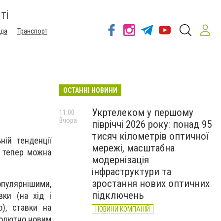
ті
ода
Транспорт
ОСТАННІ НОВИНИ
Укртелеком у першому
11:00
Вчора
півріччі 2026 року: понад 95
тисяч кілометрів оптичної
ній тенденції
мережі, масштабна
м тепер можна
модернізація
інфраструктури та
зростання нових оптичних
популярнішими,
підключень
вки (на хід і
о), ставки на
НОВИНИ КОМПАНІЙ
бсолютно новим