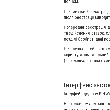
логіном.
При миттєвій реєстрації
після реєстрації виводят
Попередня реєстрація д
та здійснення ставок, с
розділі Особисті дані ко
Незалежно ві обраного м
користувачам вітальний 
(або еквівалент цієї суми
Інтерфейс засто
Інтерфейс додатку BetWi
На головному екрані ро
прематчеві турніри, а т