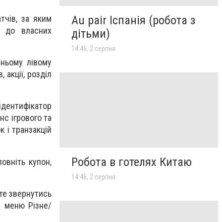
Au pair Іспанія (робота з
тчів, за яким
о до власних
дітьми)
14:46, 2 серпня
хньому лівому
 акції, розділ
ідентифікатор
анс ігрового та
к і транзакцій
Робота в готелях Китаю
овніть купон,
14:46, 2 серпня
те звернутись
л меню Різне/