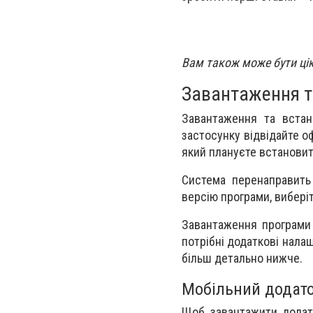
Вам також може бути ці
Завантаження т
Завантаження та встан
застосунку відвідайте о
який плануєте встановит
Система перенаправить
версію програми, виберіт
Завантаження програми 
потрібні додаткові нала
більш детально нижче.
Мобільний додато
Щоб завантажити додато