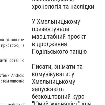
Чорноморського: як реальні
хронологія та наслідки
втрати Росії перетворилися
на дитячу аплікацію
У Хмельницькому
презентували
масштабний проєкт
ля установки
відродження
о пристрою, на
Подільського танцю
жити останню
Писати, знімати та
комунікувати: у
стеми Android
Хмельницькому
систем описано
запускають
безкоштовний курс
"Юний журналіст" для
ння мобільної