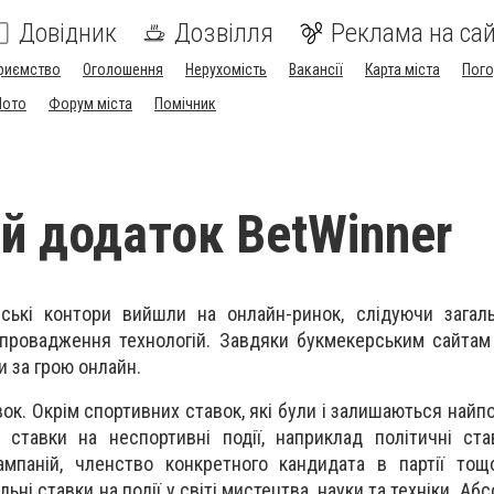
Довідник
Дозвілля
Реклама на сай
риємство
Оголошення
Нерухомість
Вакансії
Карта міста
Пог
Мото
Форум міста
Помічник
й додаток BetWinner
ські контори вийшли на онлайн-ринок, слідуючи загаль
впровадження технологій. Завдяки букмекерським сайта
и за грою онлайн.
вок. Окрім спортивних ставок, які були і залишаються най
 ставки на неспортивні події, наприклад політичні ста
ампаній, членство конкретного кандидата в партії тощ
альні ставки на події у світі мистецтва, науки та техніки. А