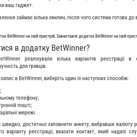
на ваш гаджет.
лення займає кілька хвилин, після чого система готова до
ок BetWinner на свій пристрій, Завантажте додаток BetWinner на свій прис
ися в додатку BetWinner?
tWinner реалізували кілька варіантів реєстрації в 
учність для гравців.
апис в BetWinner, виберіть один із наступних способів:
;
льному телефону;
тронній пошті;
оціальні мережі.
 швидко, достатньо заповнити анкету, вибравши валюту ра
го варіанту реєстрації, вказати контакт, який надалі сл