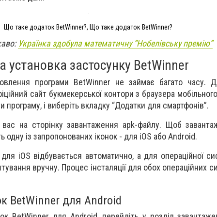
Що таке додаток BetWinner?, Що таке додаток BetWinner?
каво:
Українка здобула математичну “Нобелівську премію”
а установка застосунку BetWinner
овлення програми BetWinner не займає багато часу. Д
фіційний сайт букмекерської контори з браузера мобільног
и програму, і виберіть вкладку “Додатки для смартфонів”.
 вас на сторінку завантаження apk-файлу. Щоб заванта
ь одну із запропонованих іконок - для iOS або Android.
для iOS відбувається автоматично, а для операційної си
штування вручну. Процес інсталяції для обох операційних 
к BetWinner для Android
к BetWinner для Android, перейдіть у розділ завантаже