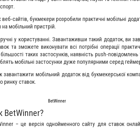
спорт.
 веб-сайтів, букмекери розробили практичні мобільні дода
на мобільний пристрій.
ручні у користуванні. Завантаживши такий додаток, ви за
авок та зможете виконувати всі потрібні операції практич
більшості таких застосунків, наявність push-повідомлень 
облять мобільні застосунки дуже популярними серед геймер
 завантажити мобільний додаток від букмекерської компан
го ринку ставок.
BetWinner
к BetWinner?
inner – це версія однойменного сайту для ставок онла