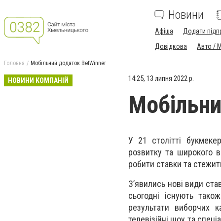
Новини
Афіша
Додати підп
Довідкова
Авто / 
Головна
Мобільний додаток BetWinner
14:25, 13 липня 2022 р.
НОВИНИ КОМПАНІЙ
Мобільни
У 21 столітті букмекер
розвитку та широкого 
робити ставки та стежит
З’явились нові види ста
сьогодні існують також
результати виборчих к
телевізійні шоу та спеці