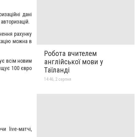
изаційні дані
 авторизацій.
нення рахунку
кацію можна в
Робота вчителем
ує всім новим
англійської мови у
ищує 100 євро
Таїланді
14:46, 2 серпня
и live-матчі,