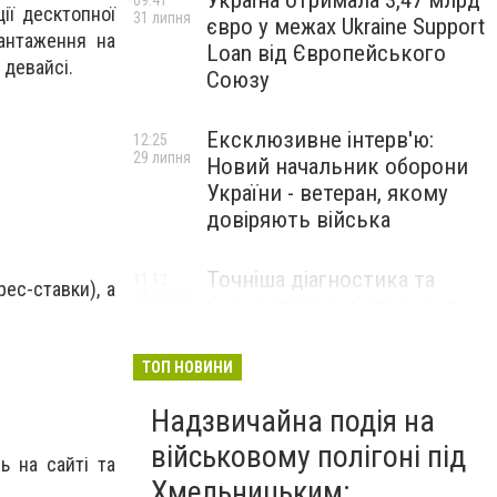
Україна отримала 3,47 млрд
09:41
ії десктопної
31 липня
євро у межах Ukraine Support
вантаження на
Loan від Європейського
 девайсі.
Союзу
Ексклюзивне інтерв'ю:
12:25
29 липня
Новий начальник оборони
України - ветеран, якому
довіряють війська
Точніша діагностика та
11:12
рес-ставки), а
28 липня
безкоштовні обстеження: у
Хмельницькому
протипухлинному центрі
ТОП НОВИНИ
запрацював новий
томограф
Надзвичайна подія на
військовому полігоні під
ь на сайті та
Паперовий флот замість
23:42
Хмельницьким:
27 липня