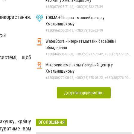
кабінет у Хмельницькому
+380(67)925-71-32, +380(96)532-78-39
 використання.
ТОВМАЧ-Озерна - мовний центр у
Хмельницькому
+380(96)305-23-19, +380(73)305-23-19
трій
WaterStore - інтернет магазин басейнів і
обладнання
+380(44)502-01-02, +380(66)777-78-42, +380(67)777-82-19, +380(67)890-80-80, +380(73)890-80-80, +380(44)502-01-03
системі, щоб
Мікросистема - комп’ютерний центр у
Хмельницькому
+380(38)270-08-22, +380(38)270-08-23, +380(38)276-40-56, +380(38)265-10-45
Додати підприємство
хунку, країну
ОГОЛОШЕННЯ
угуватиме вам