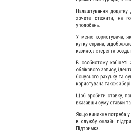
Налаштування додатку 
хочете стежити, на го
уподобань.
У меню користувача, як
кутку екрана, відображає
казинo, лотереї та розді
В особистому кабінеті 
облікового запису, іденти
бонусного рахунку та су
користувача також збері
Щоб зробити ставку, поп
вказавши суму ставки та
Якщо виникне потреба у 
в службу онлайн підтри
Підтримка.