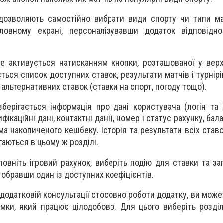
дозволяють самостійно вибрати види спорту чи типи ма
ловному екрані, персоналізувавши додаток відповідн
е активується натисканням кнопки, розташованої у вер
ться список доступних ставок, результати матчів і турнірів,
л альтернативних ставок (ставки на спорт, погоду тощо).
зберігається інформація про дані користувача (логін та 
фікаційні дані, контактні дані), номер і статус рахунку, бал
ма накопиченого кешбеку. Історія та результати всіх ставо
гаються в цьому ж розділі.
овніть ігровий рахунок, виберіть подію для ставки та зап
 обравши один із доступних коефіцієнтів.
додатковій консультації стосовно роботи додатку, ви може
мки, який працює цілодобово. Для цього виберіть розді