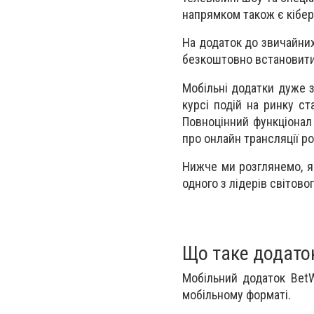
напрямком також є кібер
На додаток до звичайних
безкоштовно встановити 
Мобільні додатки дуже з
курсі подій на ринку ст
Повноцінний функціонал 
про онлайн трансляції р
Нижче ми розглянемо, як
одного з лідерів світово
Що таке додато
Мобільний додаток BetW
мобільному форматі.