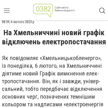
08:39, 6 лютого 2023 р.
На Хмельниччині новий графік
відключень електропостачання
Як по­ві­дом­ляє «Хмель­ницькоб­ле­нер­го»,
із по­не­діл­ка, 6 лю­то­го, на Хмель­нич­чи­ні
ді­яти­ме но­вий Гра­фік вим­кнен­ня елек­
тро­пос­та­чан­ня. Він, як і зав­жди, уні­вер­
саль­ний, тоб­то пе­ред­ба­чає від­клю­чен­ня
ос­новних черг, поз­на­че­них тем­ні­шим
кольором та над­пи­са­ми «елек­тро­енер­гія