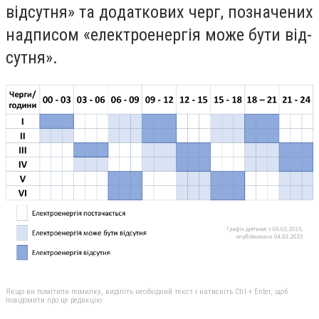
від­сутня» та до­дат­ко­вих черг, поз­на­че­них
над­пи­сом «елек­тро­енер­гія мо­же бу­ти від­
сутня».
Якщо ви помітили помилку, виділіть необхідний текст і натисніть Ctrl + Enter, щоб
повідомити про це редакцію