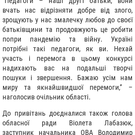
“Педагоги – наші другі батьки, вони
вчать нас відрізняти добре від злого,
зрощують у нас змалечку любов до своєї
батьківщини та продовжують це робити
попри пандемію та війну. Україні
потрібні такі педагоги, як ви. Нехай
участь і перемога в цьому конкурсі
надихають вас на подальші творчі
пошуки і звершення. Бажаю усім нам
миру та якнайшвидшої перемоги,” –
наголосив очільник області.
До привітань доєдналися також голова
обласної ради Віолета Лабазюк,
заступник начальника ОВА Володимир