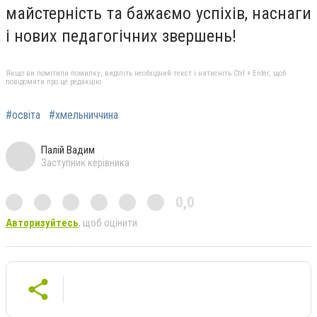
майстерність та бажаємо успіхів, наснаги
і нових педагогічних звершень!
Якщо ви помітили помилку, виділіть необхідний текст і натисніть Ctrl + Enter, щоб
повідомити про це редакцію
#освіта
#хмельниччина
Палій Вадим
Заступник керівника
0,0
Авторизуйтесь
, щоб оцінити