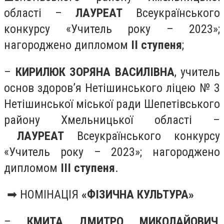
області –
ЛАУРЕАТ
Всеукраїнського
конкурсу «Учитель року – 2023»;
нагороджено дипломом
ІІ ступеня
;
–
КИРИЛЮК ЗОРЯНА ВАСИЛІВНА
, учитель
основ здоров’я Нетішинського ліцею № 3
Нетішинської міської ради Шепетівського
району Хмельницької області –
ЛАУРЕАТ
Всеукраїнського конкурсу
«Учитель року – 2023»; нагороджено
дипломом
ІІІ ступеня
.
➡ НОМІНАЦІЯ
«ФІЗИЧНА КУЛЬТУРА»
–
КМИТА ДМИТРО МИКОЛАЙОВИЧ
,