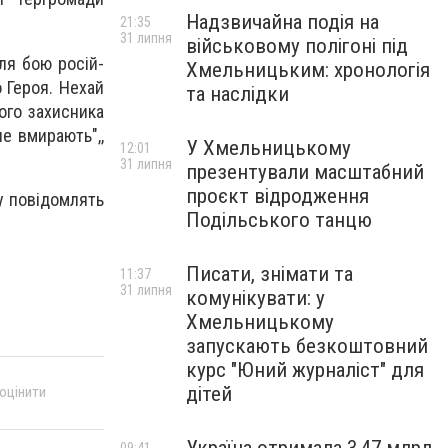
Надзвичайна подія на
21:35
31 липня
військовому полігоні під
­ля бою ро­сій­
Хмельницьким: хронологія
о Ге­роя. Не­хай
та наслідки
го за­хис­ни­ка
не вми­ра­ють",,
У Хмельницькому
12:01
31 липня
презентували масштабний
проєкт відродження
у по­ві­дом­лять
Подільського танцю
Писати, знімати та
11:37
31 липня
комунікувати: у
Хмельницькому
запускають безкоштовний
курс "Юний журналіст" для
дітей
 оцінити