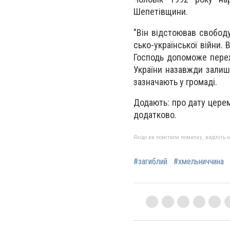
Шепетівщини.
"Він від­сто­ював сво­бо­
сько-ук­ра­їнсь­кої вій­ни.
Гос­подь до­по­мо­же пе­ре
Ук­ра­їни на­зав­жди за­ли­
зазначають у громаді.
Додають: про да­ту це­ре­мо­
до­дат­ко­во.
Якщо ви помітили помилку, виділіть нео
#загиблий
#хмельниччина