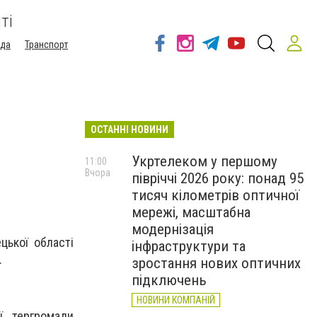
ті
ода
Транспорт
ОСТАННІ НОВИНИ
Укртелеком у першому
11:00
Вчора
півріччі 2026 року: понад 95
тисяч кілометрів оптичної
мережі, масштабна
модернізація
ць­кої об­ласті
інфраструктури та
.
зростання нових оптичних
підключень
НОВИНИ КОМПАНІЙ
ї тергромади