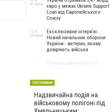
Україна отримала 3,47 млрд
09:41
31 липня
євро у межах Ukraine Support
Loan від Європейського
Союзу
Ексклюзивне інтерв'ю:
12:25
29 липня
Новий начальник оборони
України - ветеран, якому
довіряють війська
Точніша діагностика та
11:12
28 липня
безкоштовні обстеження: у
Хмельницькому
протипухлинному центрі
ТОП НОВИНИ
запрацював новий
томограф
Надзвичайна подія на
військовому полігоні під
Паперовий флот замість
23:42
Хмельницьким:
27 липня