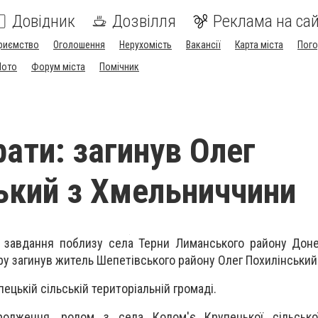
Довідник
Дозвілля
Реклама на сай
риємство
Оголошення
Нерухомість
Вакансії
Карта міста
Пог
Мото
Форум міста
Помічник
рати: загинув Олег
ький з Хмельниччини
о зав­дання поб­ли­зу се­ла Тер­ни Ли­мансь­ко­го району До­не
а­ру за­ги­нув жи­тель Шепетівського району Олег По­хи­лінсь­кий
ецькій сільській територіальній громаді.
­род­ження, родом з села Колом'є Крупецької сільсько