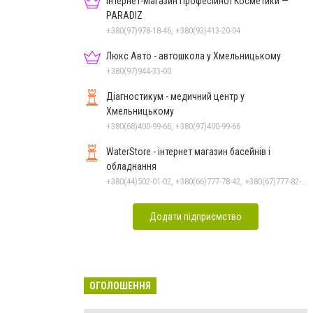
Інтернет-Магазин Професійної Косметики —
PARADIZ
+380(97)978-18-46, +380(93)413-20-04
Люкс Авто - автошкола у Хмельницькому
+380(97)944-33-00
Діагностикум - медичний центр у
Хмельницькому
+380(68)400-99-66, +380(97)400-99-66
WaterStore - інтернет магазин басейнів і
обладнання
+380(44)502-01-02, +380(66)777-78-42, +380(67)777-82-19, +380(67)890-80-80, +380(73)890-80-80, +380(44)502-01-03
Додати підприємство
ОГОЛОШЕННЯ