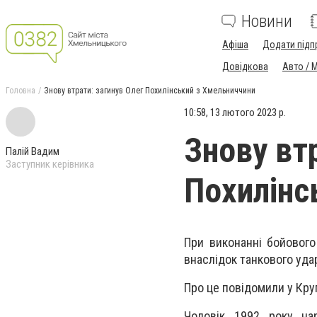
Новини
Афіша
Додати підп
Довідкова
Авто / 
Головна
Знову втрати: загинув Олег Похилінський з Хмельниччини
10:58, 13 лютого 2023 р.
Знову вт
Палій Вадим
Заступник керівника
Похилінс
При ви­ко­нан­ні бойово­г
внас­лі­док тан­ко­во­го уд
Про це повідомили у Круп
Чоловік 1992 ро­ку на