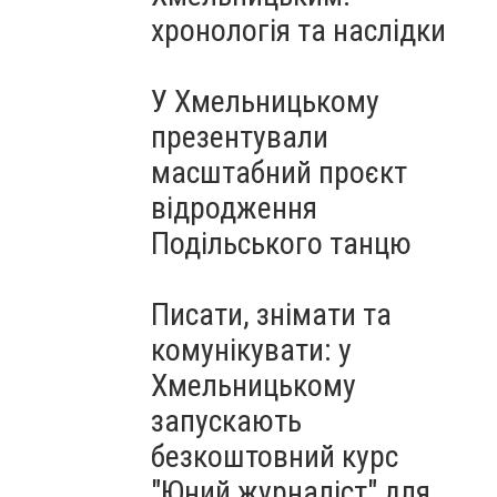
Чорноморського: як реальні
хронологія та наслідки
втрати Росії перетворилися
на дитячу аплікацію
У Хмельницькому
презентували
масштабний проєкт
відродження
Подільського танцю
Писати, знімати та
комунікувати: у
Хмельницькому
запускають
безкоштовний курс
"Юний журналіст" для