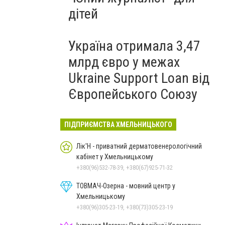
дітей
Україна отримала 3,47
млрд євро у межах
Ukraine Support Loan від
Європейського Союзу
ПІДПРИЄМСТВА ХМЕЛЬНИЦЬКОГО
Лік'Н - приватний дерматовенерологічний
кабінет у Хмельницькому
+380(96)532-78-39, +380(67)925-71-32
ТОВМАЧ-Озерна - мовний центр у
Хмельницькому
+380(96)305-23-19, +380(73)305-23-19