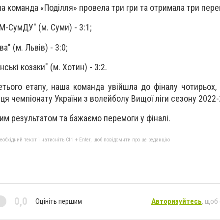
 команда «Поділля» провела три гри та отримала три пере
М-СумДУ" (м. Суми) - 3:1;
а" (м. Львів) - 3:0;
нські козаки" (м. Хотин) - 3:2.
етього етапу, наша команда увійшла до фіналу чотирьох,
ця чемпіонату України з волейболу Вищої ліги сезону 2022-
им результатом та бажаємо перемоги у фіналі.
бхідний текст і натисніть Ctrl + Enter, щоб повідомити про це редакцію
0,0
Оцініть першим
Авторизуйтесь
, щоб