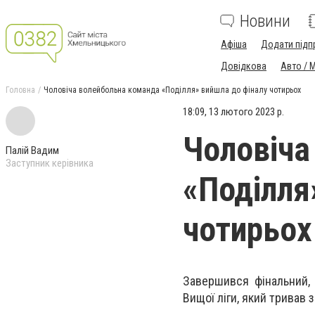
Новини
Афіша
Додати підп
Довідкова
Авто / 
Головна
Чоловіча волейбольна команда «Поділля» вийшла до фіналу чотирьох
18:09, 13 лютого 2023 р.
Чоловіча
Палій Вадим
Заступник керівника
«Поділля
чотирьох
Завершився фінальний, 
Вищої ліги, який тривав 