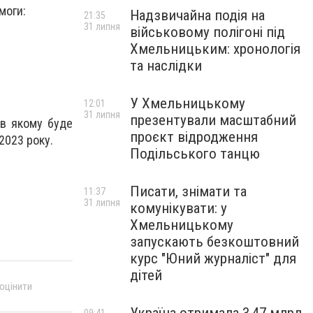
моги:
Надзвичайна подія на
21:35
31 липня
військовому полігоні під
Хмельницьким: хронологія
та наслідки
У Хмельницькому
12:01
31 липня
презентували масштабний
 в якому буде
проєкт відродження
2023 року.
Подільського танцю
Писати, знімати та
11:37
31 липня
комунікувати: у
Хмельницькому
запускають безкоштовний
курс "Юний журналіст" для
дітей
 оцінити