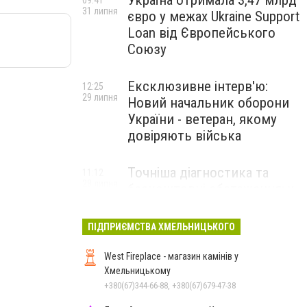
Україна отримала 3,47 млрд
09:41
31 липня
євро у межах Ukraine Support
Loan від Європейського
Союзу
Ексклюзивне інтерв'ю:
12:25
29 липня
Новий начальник оборони
України - ветеран, якому
довіряють війська
Точніша діагностика та
11:12
28 липня
безкоштовні обстеження: у
Хмельницькому
протипухлинному центрі
ПІДПРИЄМСТВА ХМЕЛЬНИЦЬКОГО
запрацював новий
томограф
West Fireplace - магазин камінів у
Хмельницькому
+380(67)344-66-88, +380(67)679-47-38
Паперовий флот замість
23:42
27 липня