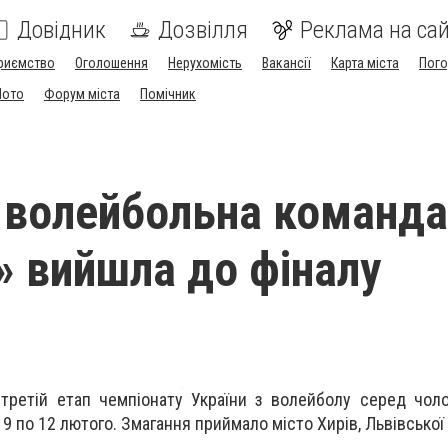
Довідник
Дозвілля
Реклама на сай
риємство
Оголошення
Нерухомість
Вакансії
Карта міста
Пог
Мото
Форум міста
Помічник
 волейбольна команда
» вийшла до фіналу
третій етап чемпіонату України з волейболу серед чол
з 9 по 12 лютого. Змагання приймало місто Хирів, Львівської 