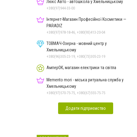
Чорноморського: як реальні
Люкс Авто - автошкола у Хмельницькому
втрати Росії перетворилися
+380(97)944-33-00
на дитячу аплікацію
Інтернет-Магазин Професійної Косметики —
PARADIZ
+380(97)978-18-46, +380(93)413-20-04
ТОВМАЧ-Озерна - мовний центр у
Хмельницькому
+380(96)305-23-19, +380(73)305-23-19
АмперОК, магазин електрики та світла
Memento mori - міська ритуальна служба у
Хмельницькому
+380(97)570-75-75, +380(67)555-75-75
Додати підприємство