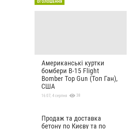
ОГОЛОШЕННЯ
Американські куртки
бомбери B-15 Flight
Bomber Top Gun (Топ Ган),
США
38
16:07, 4 серпня
Продаж та доставка
бетону по Києву та по