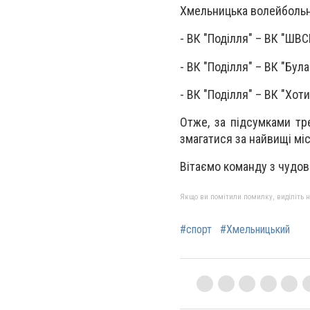
Хмельницька волейбольна
- ВК "Поділля" – ВК "ШВС
- ВК "Поділля" – ВК "Булав
- ВК "Поділля" – ВК "Хоти
Отже, за підсумками тр
змагатися за найвищі міс
Вітаємо команду з чудов
Якщо ви помітили помилку, виділіть нео
#спорт
#Хмельницький