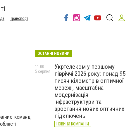
ті
ода
Транспорт
ОСТАННІ НОВИНИ
Укртелеком у першому
11:00
5 серпня
півріччі 2026 року: понад 95
тисяч кілометрів оптичної
мережі, масштабна
модернізація
інфраструктури та
зростання нових оптичних
підключень
овічих команд
області.
НОВИНИ КОМПАНІЙ