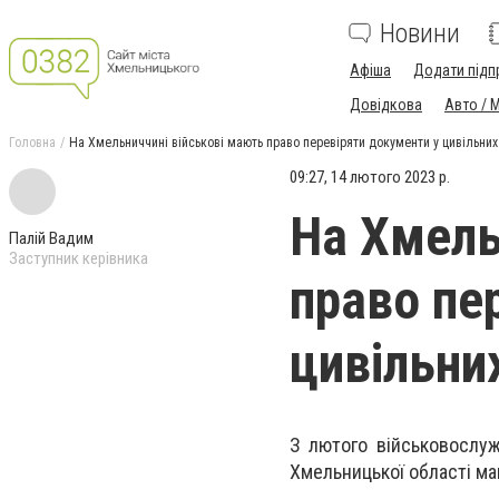
Новини
Афіша
Додати підп
Довідкова
Авто / 
Головна
На Хмельниччині військові мають право перевіряти документи у цивільних
09:27, 14 лютого 2023 р.
На Хмель
Палій Вадим
Заступник керівника
право пе
цивільни
З лютого військовослуж
Хмельницької області ма