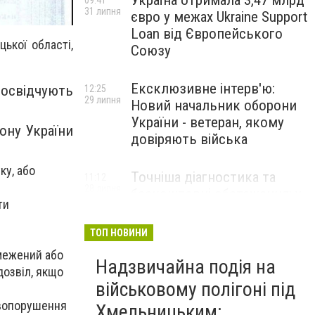
Україна отримала 3,47 млрд
09:41
31 липня
євро у межах Ukraine Support
Loan від Європейського
ької області,
Союзу
Ексклюзивне інтерв'ю:
освідчують
12:25
29 липня
Новий начальник оборони
України - ветеран, якому
ону України
довіряють війська
ку, або
Точніша діагностика та
11:12
28 липня
безкоштовні обстеження: у
ти
Хмельницькому
протипухлинному центрі
ТОП НОВИНИ
запрацював новий
бмежений або
томограф
Надзвичайна подія на
дозвіл, якщо
військовому полігоні під
Паперовий флот замість
23:42
авопорушення
Хмельницьким:
27 липня