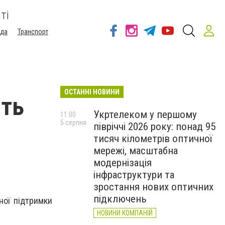
ті
ода
Транспорт
ОСТАННІ НОВИНИ
ють
Укртелеком у першому
11:00
5 серпня
півріччі 2026 року: понад 95
тисяч кілометрів оптичної
мережі, масштабна
модернізація
інфраструктури та
зростання нових оптичних
підключень
ної підтримки
НОВИНИ КОМПАНІЙ