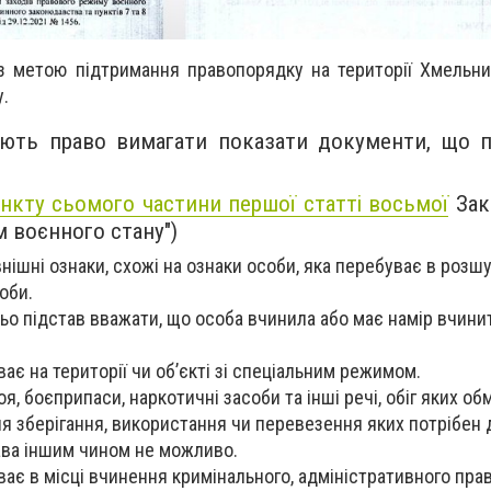
з метою підтримання правопорядку на території Хмельниц
у.
ють право вимагати показати документи, що п
ункту сьомого частини першої статті восьмої
Зак
 воєнного стану")
ішні ознаки, схожі на ознаки особи, яка перебуває в розшу
оби.
ьо підстав вважати, що особа вчинила або має намір вчини
ає на території чи об’єкті зі спеціальним режимом.
я, боєприпаси, наркотичні засоби та інші речі, обіг яких о
я зберігання, використання чи перевезення яких потрібен 
ава іншим чином не можливо.
ає в місці вчинення кримінального, адміністративного пр