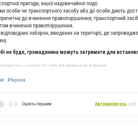
портної пригоди, іншої надзвичайної події.
ки особи чи транспортного засобу або дії особи дають дост
причетна до вчинення правопорушення, транспортний засі
ктом вчинення правопорушення.
ідповідних заборон, введених на території, де запровадж
ану.
бі не буде, громадянина можуть затримати для встановл
бхідний текст і натисніть Ctrl + Enter, щоб повідомити про це редакцію
ий
#Україна
0,0
Оцініть першим
Авторизуйтесь
, щоб