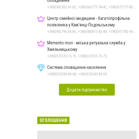
обладнання
+380(44)502-01-02, +380(66)777-78-42, +380(67)777-82-19, +380(67)890-80-80, +380(73)890-80-80, +380(44)502-01-03
Центр сімейної медицини - багатопрофільна
поліклініка у Кам’янці-Подільському
+380(96)796-36-85, +380(98)812-63-48, +380(97)782-45-70
Memento mori - міська ритуальна служба у
Хмельницькому
+380(97)570-75-75, +380(67)555-75-75
Система сповіщення населення
+380(67)350-44-68, +380(67)340-49-59
Додати підприємство
ОГОЛОШЕННЯ