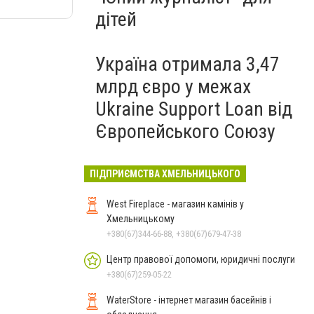
дітей
Україна отримала 3,47
млрд євро у межах
Ukraine Support Loan від
Європейського Союзу
ПІДПРИЄМСТВА ХМЕЛЬНИЦЬКОГО
West Fireplace - магазин камінів у
Хмельницькому
+380(67)344-66-88, +380(67)679-47-38
Центр правової допомоги, юридичні послуги
+380(67)259-05-22
WaterStore - інтернет магазин басейнів і