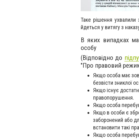
Таке рішення ухвалили 
йдеться у витягу з наказ
В яких випадках ма
особу
(
Відповідно до
підп
"Про правовий режим
Якщо особа має зовн
безвісти зниклої ос
Якщо існує достатн
правопорушення.
Якщо особа перебув
Якщо в особи є збро
заборонений або дл
встановити такі пр
Якщо особа перебув