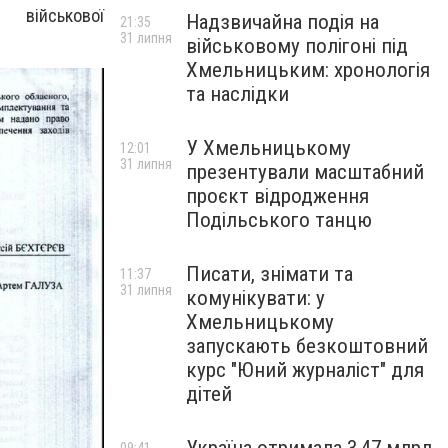
військової
Надзвичайна подія на
21:35
31 липня
військовому полігоні під
Хмельницьким: хронологія
та наслідки
У Хмельницькому
12:01
31 липня
презентували масштабний
проєкт відродження
Подільського танцю
Писати, знімати та
11:37
31 липня
комунікувати: у
Хмельницькому
запускають безкоштовний
курс "Юний журналіст" для
дітей