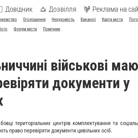
Довідник
Дозвілля
Реклама на сай
риємство
Оголошення
Нерухомість
Вакансії
Карта міста
Пог
Мото
Форум міста
Помічник
ниччині військові ма
ревіряти документи у
х
бовці територіальних центрів комплектування та соціаль
ють право перевіряти документи цивільних осіб.