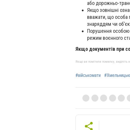
або дорожньо-транс
Якщо зовнішні озна
вважати, що особа 
знаряддям чи об’є
Порушення особою в
режим воєнного ст
Якщо документів при со
Якщо ви помітили помилку, виділіть нео
#військомати
#Хмельницьк