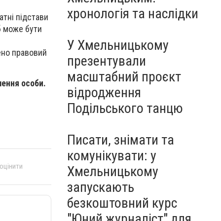
Чорноморського: як реальні
хронологія та наслідки
втрати Росії перетворилися
атні підстави
на дитячу аплікацію
б може бути
У Хмельницькому
ено правовий
презентували
масштабний проєкт
ення особи.
відродження
Подільського танцю
Писати, знімати та
комунікувати: у
 оцінити
Хмельницькому
запускають
безкоштовний курс
"Юний журналіст" для