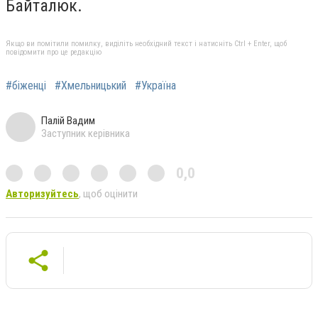
Байталюк.
Якщо ви помітили помилку, виділіть необхідний текст і натисніть Ctrl + Enter, щоб
повідомити про це редакцію
#біженці
#Хмельницький
#Україна
Палій Вадим
Заступник керівника
0,0
Авторизуйтесь
, щоб оцінити