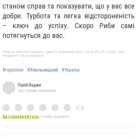
станом справ та показувати, що у вас все
добре. Турбота та легка відстороненість
– ключ до успіху. Скоро Риби самі
потягнуться до вас.
Якщо ви помітили помилку, виділіть необхідний текст і натисніть Ctrl + Enter, щоб
повідомити про це редакцію
#гороскоп
#Хмельницький
#Україна
Палій Вадим
Заступник керівника
0,0
Авторизируйтесь
, чтобы оценить