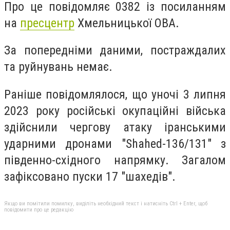
Про це повідомляє 0382 із посиланням
на
пресцентр
Хмельницької ОВА.
За попередніми даними, постраждалих
та руйнувань немає.
Раніше повідомлялося, що уночі 3 липня
2023 року російські окупаційні війська
здійснили чергову атаку іранськими
ударними дронами "Shahed-136/131" з
південно-східного напрямку. Загалом
зафіксовано пуски 17 "шахедів".
Якщо ви помітили помилку, виділіть необхідний текст і натисніть Ctrl + Enter, щоб
повідомити про це редакцію