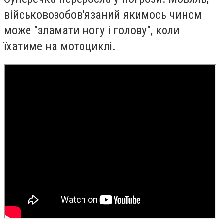
військовозобов'язаний якимось чином
може "зламати ногу і голову", коли
їхатиме на мотоциклі.