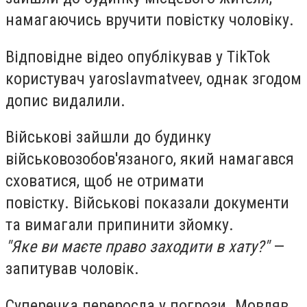
намагаючись вручити повістку чоловіку.
Відповідне відео опублікував у TikTok
користувач yaroslavmatveev, однак згодом
допис видалили.
Військові зайшли до будинку
військовозобов'язаного, який намагався
сховатися, щоб не отримати
повістку.
Військові показали документи
та вимагали припинити зйомку.
"Яке ви маєте право заходити в хату?"
—
запитував чоловік.
Суперечка переросла у погрози. Мовляв,