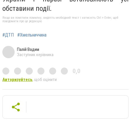
обставини події.
Якщо ви помітили помилку, виділіть необхідний текст і натисніть Ctrl + Enter, щоб
повідомити про це редакцію
#ДТП
#Хмельниччина
Палій Вадим
Заступник керівника
0,0
Авторизуйтесь
, щоб оцінити