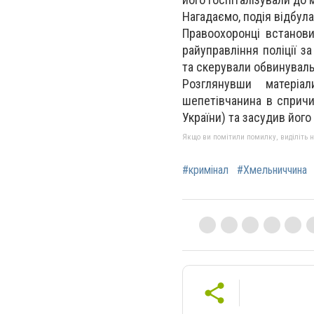
Нагадаємо, подія відбула
Правоохоронці встанови
райуправління поліції з
та скерували обвинуваль
Розглянувши матеріа
шепетівчанина в спричи
України) та засудив його
Якщо ви помітили помилку, виділіть нео
#кримінал
#Хмельниччина