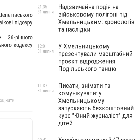
Надзвичайна подія на
21:35
31 липня
військовому полігоні під
Шепетівського
Хмельницьким: хронологія
ікові підозру
та наслідки
 36-річного
ьного кодексу
У Хмельницькому
12:01
31 липня
презентували масштабний
проєкт відродження
Подільського танцю
Писати, знімати та
11:37
31 липня
комунікувати: у
Хмельницькому
 оцінити
запускають безкоштовний
курс "Юний журналіст" для
дітей