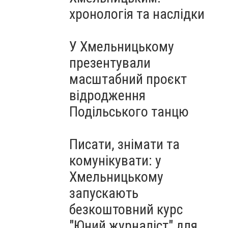
Чорноморського: як реальні
хронологія та наслідки
втрати Росії перетворилися
на дитячу аплікацію
У Хмельницькому
презентували
масштабний проєкт
відродження
Подільського танцю
Писати, знімати та
комунікувати: у
Хмельницькому
запускають
безкоштовний курс
"Юний журналіст" для