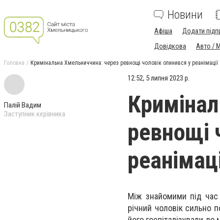
Новини
Афіша
Додати підп
Довідкова
Авто / 
Головна
Кримінальна Хмельниччина: через ревнощі чоловік опинився у реанімації
12:52, 5 липня 2023 р.
Кримінал
Палій Вадим
Заступник керівника
ревнощі 
реанімаці
Між знайомими під час 
річний чоловік сильно 
його госпіталізували до м