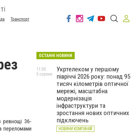
ті
ода
Транспорт
ОСТАННІ НОВИНИ
рез
Укртелеком у першому
11:00
5 серпня
півріччі 2026 року: понад 95
тисяч кілометрів оптичної
мережі, масштабна
модернізація
інфраструктури та
зростання нових оптичних
підключень
з ревнощі 36-
та переломами
НОВИНИ КОМПАНІЙ