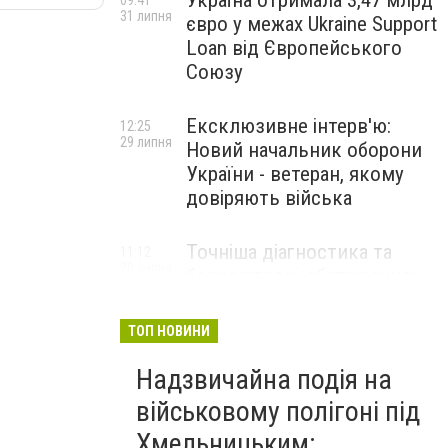
Україна отримала 3,47 млрд
09:41
31 липня
євро у межах Ukraine Support
Loan від Європейського
Союзу
Ексклюзивне інтерв'ю:
12:25
29 липня
Новий начальник оборони
України - ветеран, якому
довіряють війська
Точніша діагностика та
11:12
28 липня
безкоштовні обстеження: у
Хмельницькому
протипухлинному центрі
ТОП НОВИНИ
запрацював новий
томограф
Надзвичайна подія на
військовому полігоні під
Паперовий флот замість
23:42
Хмельницьким:
27 липня