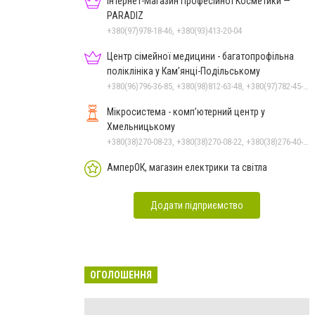
Інтернет-Магазин Професійної Косметики —
PARADIZ
+380(97)978-18-46, +380(93)413-20-04
Центр сімейної медицини - багатопрофільна
поліклініка у Кам’янці-Подільському
+380(96)796-36-85, +380(98)812-63-48, +380(97)782-45-70
Мікросистема - комп’ютерний центр у
Хмельницькому
+380(38)270-08-23, +380(38)270-08-22, +380(38)276-40-56, +380(38)265-10-45
АмперОК, магазин електрики та світла
Додати підприємство
ОГОЛОШЕННЯ