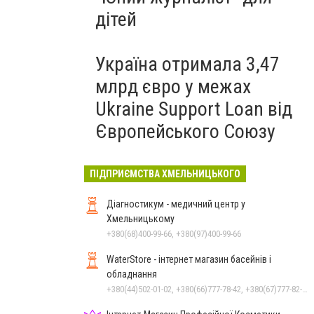
дітей
Україна отримала 3,47
млрд євро у межах
Ukraine Support Loan від
Європейського Союзу
ПІДПРИЄМСТВА ХМЕЛЬНИЦЬКОГО
Діагностикум - медичний центр у
Хмельницькому
+380(68)400-99-66, +380(97)400-99-66
WaterStore - інтернет магазин басейнів і
обладнання
+380(44)502-01-02, +380(66)777-78-42, +380(67)777-82-19, +380(67)890-80-80, +380(73)890-80-80, +380(44)502-01-03