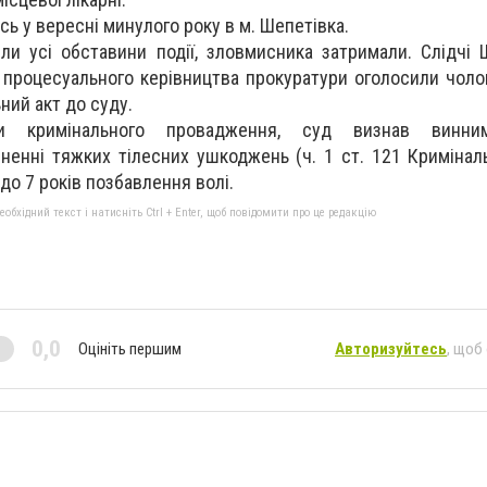
сь у вересні минулого року в м. Шепетівка.
ли усі обставини події, зловмисника затримали. Слідчі 
а процесуального керівництва прокуратури оголосили чолов
ний акт до суду.
ли кримінального провадження, суд визнав винним
ненні тяжких тілесних ушкоджень (ч. 1 ст. 121 Кримінал
 до 7 років позбавлення волі.
бхідний текст і натисніть Ctrl + Enter, щоб повідомити про це редакцію
0,0
Оцініть першим
Авторизуйтесь
, щоб