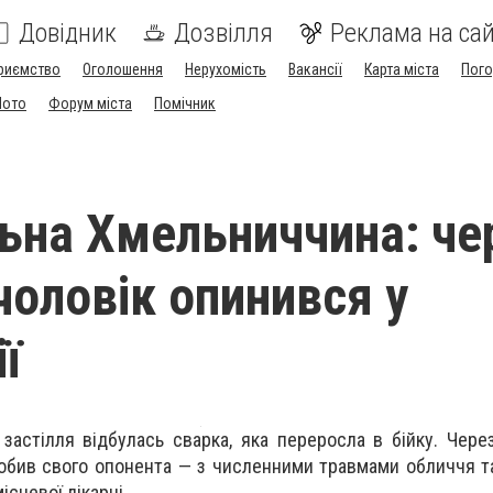
Довідник
Дозвілля
Реклама на сай
риємство
Оголошення
Нерухомість
Вакансії
Карта міста
Пог
Мото
Форум міста
Помічник
ьна Хмельниччина: че
чоловік опинився у
ї
застілля відбулась сварка, яка переросла в бійку. Чере
побив свого опонента — з численними травмами обличчя 
ісцевої лікарні.