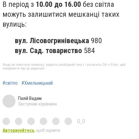
В період з
10.00 до 16.00
без світла
можуть залишитися мешканці таких
вулиць:
вул. Лісовогринівецька
980
вул. Сад. товариство
584
Якщо ви помітили помилку, виділіть необхідний текст і натисніть Ctrl + Enter, щоб
повідомити про це редакцію
#світло
#Хмельницький
Палій Вадим
Заступник керівника
0,0
Авторизуйтесь
, щоб оцінити