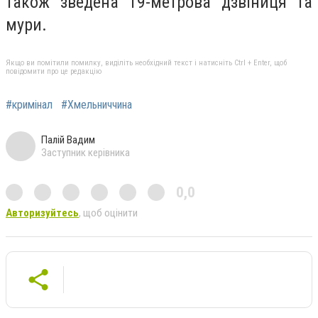
також зведена 19-метрова дзвіниця та
мури.
Якщо ви помітили помилку, виділіть необхідний текст і натисніть Ctrl + Enter, щоб
повідомити про це редакцію
#кримінал
#Хмельниччина
Палій Вадим
Заступник керівника
0,0
Авторизуйтесь
, щоб оцінити