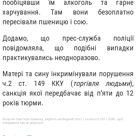
пообіцявши їм алкоголь та гарне
харчування. Там вони безоплатно
пересівали пшеницю і сою.
Додамо, що прес-служба поліції
повідомляла, що подібні випадки
практикувались неодноразово.
Матері та сину інкримінували порушення
ч.2 ст. 149 ККУ (
торгівля людьми
),
санкція якої передбачає від п'яти до 12
років тюрми.
Якщо ви помітили помилку, виділіть необхідний текст і натисніть Ctrl + Enter, щоб
повідомити про це редакцію