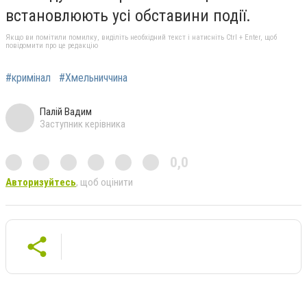
встановлюють усі обставини події.
Якщо ви помітили помилку, виділіть необхідний текст і натисніть Ctrl + Enter, щоб
повідомити про це редакцію
#кримінал
#Хмельниччина
Палій Вадим
Заступник керівника
0,0
Авторизуйтесь
, щоб оцінити