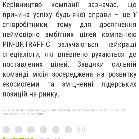
Керівництво компанії зазначає, що
причина успіху будь-якої справи – це її
співробітники, тому для досягнення
неймовірно амбітних цілей компанією
PIN-UP.TRAFFIC залучаються найкращі
спеціалісти, які впевнено рухаються до
поставлених цілей. Завдяки сильній
команді місія зосереджена на розвитку
екосистеми та зміцненні лідерських
позицій на ринку.
Якщо ви помітили помилку, виділіть необхідний текст і натисніть Ctrl + Enter, щоб
повідомити про це редакцію
0,0
Авторизуйтесь
, щоб оцінити