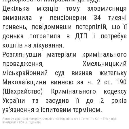
Декілька місяців тому зловмисниця
виманила у пенсіонерки 34 тисячі
гривень, повідомивши потерпілій, що її
донька потрапила в ДТП і потребує
коштів на лікування.
Розглянувши матеріали кримінального
провадження, Хмельницький
міськрайонний суд визнав жительку
Миколаївщини винною за ч. 2 ст. 190
(Шахрайство) Кримінального кодексу
України та засудив її до 2 років
ув’язнення з іспитовим терміном.
Якщо ви помітили помилку, виділіть необхідний текст і натисніть Ctrl + Enter, щоб
повідомити про це редакцію