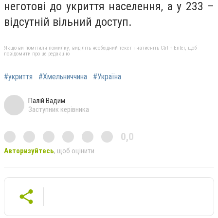
неготові до укриття населення, а у 233 –
відсутній вільний доступ.
Якщо ви помітили помилку, виділіть необхідний текст і натисніть Ctrl + Enter, щоб
повідомити про це редакцію
#укриття
#Хмельниччина
#Україна
Палій Вадим
Заступник керівника
0,0
Авторизуйтесь
, щоб оцінити