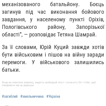
механізованого батальйону. Боєць
загинув під час виконання бойового
завдання, у населеному пункті Оріхів,
Пологівського району, Запорізької
області", — розповідає Тетяна Шамрай.
За її словами, Юрій Куций завжди хотів
бути військовим і пішов на війну заради
перемоги. У військового залишились
батьки.
Якщо ви помітили помилку, виділіть необхідний текст і натисніть Ctrl + Enter, щоб
повідомити про це редакцію
#загиблий
#хмельниччина
#Україна