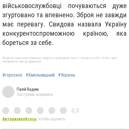
військовослужбовці почуваються дуже
згуртовано та впевнено. Зброя не завжди
має перевагу. Свидова назвала Україну
конкурентоспроможною країною, яка
бореться за себе.
Якщо ви помітили помилку, виділіть необхідний текст і натисніть Ctrl + Enter, щоб
повідомити про це редакцію
#гороскоп
#Хмельницький
#Україна
Палій Вадим
Заступник керівника
0,0
Авторизируйтесь
, чтобы оценить