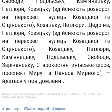
Свободи, Подільську, Кам’янецьку,
Петлюри, Козацьку (здійснюють розворот
на перехресті вулиць Козацької та
Сіцінського), Козацьку, Петлюри, Щедріна,
Петлюри, Козацьку (здійснюють розворот
на перехресті вулиць Козацької та
Сіцінського), Козацьку, Петлюри,
Кам’янецьку, Подільську, Свободи,
Зарічанську, Старокостянтинівське шосе,
проспект Миру та Панаса Мирного", —
йдеться у повідомленні.
Якщо ви помітили помилку, виділіть необхідний текст і натисніть Ctrl + Enter, щоб
повідомити про це редакцію
#транспорт
#Хмельницький
#Україна