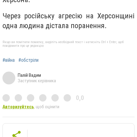
Через російську агресію на Херсонщині
одна людина дістала поранення.
Якщо ви помітили помилку, виділіть необхідний текст і натисніть Ctrl + Enter, щоб
повідомити про це редакцію
#війна
#обстріли
Палій Вадим
Заступник керівника
0,0
Авторизуйтесь
, щоб оцінити