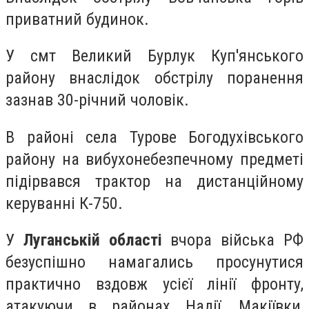
приватний будинок.
У смт Великий Бурлук Куп'янського
району внаслідок обстрілу поранення
зазнав 30-річний чоловік.
В районі села Турове Богодухівського
району на вибухонебезпечному предметі
підірвався трактор на дистанційному
керуванні К-750.
У
Луганській області
вчора війська РФ
безуспішно намагались просунутися
практично вздовж усієї лінії фронту,
атакуючи в районах Надії, Макіївки,