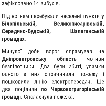
зафіксовано 14 вибухів.
Під вогнем перебували населені пункти
у
Білопільській, Великописарівській,
Середино-Будській, Шалигинській
громадах.
Минулої доби ворог спрямував на
Дніпропетровську область
чотири
безпілотники. Два були збиті, уламки
одного з них спричинили пожежу і
пошкодили лінію електропередач. Ще
два поцілили
по Червоногригорівській
громаді
. Спалахнула пожежа.