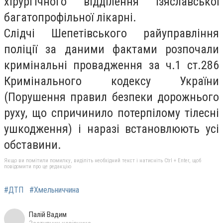
хірургічного відділення Ізяславської
багатопрофільної лікарні.
Слідчі Шепетівського райуправління
поліції за даними фактами розпочали
кримінальні провадження за ч.1 ст.286
Кримінального кодексу України
(Порушення правил безпеки дорожнього
руху, що спричинило потерпілому тілесні
ушкодження) і наразі встановлюють усі
обставини.
Якщо ви помітили помилку, виділіть необхідний текст і натисніть Ctrl + Enter, щоб
повідомити про це редакцію
#ДТП
#Хмельниччина
Палій Вадим