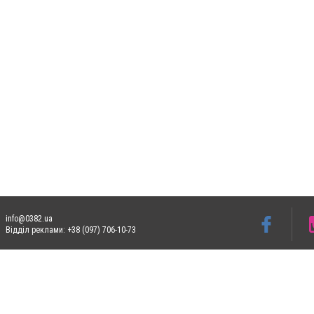
info@0382.ua
Відділ реклами: +38 (097) 706-10-73
Допускається цитування матеріалів без отримання попередньої згоди 0382.ua за умо
систем гіперпосилання на цитовані статті не нижче другого абзацу в тексті або в я
Матеріали з плашками
"Новини компаній", "Промо", "Партнерський матеріал", "Партне