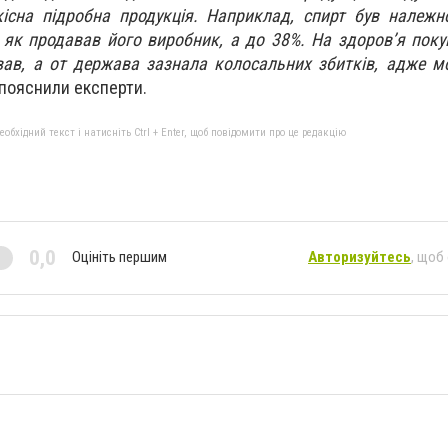
сна підробна продукція. Наприклад, спирт був належно
 як продавав його виробник, а до 38%. На здоров’я поку
ав, а от держава зазнала колосальних збитків, адже м
пояснили експерти.
бхідний текст і натисніть Ctrl + Enter, щоб повідомити про це редакцію
0,0
Оцініть першим
Авторизуйтесь
, щоб