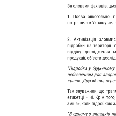
За словами фахівців, цьо
1. Поява алкогольної п
потрапляє в Україну нел
2. Активізація зловми
підробки на території 
відділу дослідження м
продукції, об’єкти досл
"Підробка у будь-якому
небезпечним для здоров
країни. Другий вид пере
Там зауважили, що трап
етикетці – ні. Крім тог
зміна», коли підробкою 
"В одному з випадків на