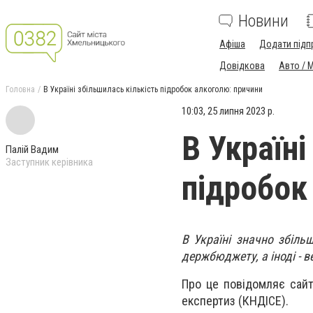
Новини
Афіша
Додати підп
Довідкова
Авто / 
Головна
В Україні збільшилась кількість підробок алкоголю: причини
10:03, 25 липня 2023 р.
В Україні
Палій Вадим
Заступник керівника
підробок
В Україні значно збіль
держбюджету, а іноді - в
Про це повідомляє сайт
експертиз (КНДІСЕ).