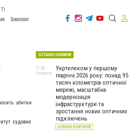
ті
ода
Транспорт
ОСТАННІ НОВИНИ
ь
Укртелеком у першому
11:00
5 серпня
півріччі 2026 року: понад 95
тисяч кілометрів оптичної
мережі, масштабна
модернізація
носять збитки
інфраструктури та
зростання нових оптичних
підключень
титут судових
НОВИНИ КОМПАНІЙ