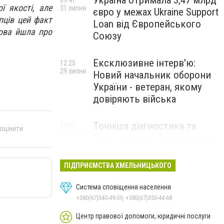
Україна отримала 3,47 млрд
09:41
ї якості, але
31 липня
євро у межах Ukraine Support
пців цей факт
Loan від Європейського
ова йшла про
Союзу
Ексклюзивне інтерв'ю:
12:25
29 липня
Новий начальник оборони
України - ветеран, якому
довіряють війська
Точніша діагностика та
11:12
 оцінити
28 липня
безкоштовні обстеження: у
Хмельницькому
протипухлинному центрі
ПІДПРИЄМСТВА ХМЕЛЬНИЦЬКОГО
запрацював новий
томограф
Система сповіщення населення
+380(67)340-49-59, +380(67)350-44-68
Паперовий флот замість
23:42
Центр правової допомоги, юридичні послуги
27 липня