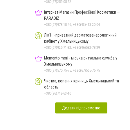
Чорноморського: як реальні
+380(67)259-05-22
втрати Росії перетворилися
Інтернет-Магазин Професійної Косметики —
на дитячу аплікацію
PARADIZ
+380(97)978-18-46, +380(93)413-20-04
Лік'Н - приватний дерматовенерологічний
кабінет у Хмельницькому
+380(67)925-71-32, +380(96)532-78-39
Memento mori - міська ритуальна служба у
Хмельницькому
+380(97)570-75-75, +380(67)555-75-75
Чистка, копання криниць Хмельницький та
область
+380(96)713-63-10
Додати підприємство