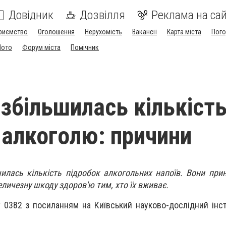
Довідник
Дозвілля
Реклама на сай
риємство
Оголошення
Нерухомість
Вакансії
Карта міста
Пог
Мото
Форум міста
Помічник
 збільшилась кількіст
 алкоголю: причини
шилась кількість підробок алкогольних напоїв. Вони при
еличезну шкоду здоров'ю тим, хто їх вживає.
 0382 з посиланням на Київський науково-дослідний інс