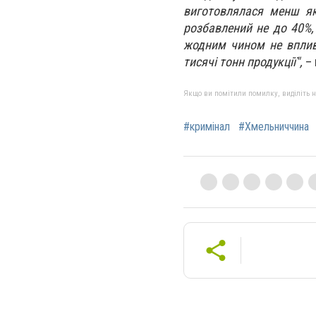
виготовлялася менш які
розбавлений не до 40%,
жодним чином не вплив
тисячі тонн продукції",
– 
Якщо ви помітили помилку, виділіть нео
#кримінал
#Хмельниччина