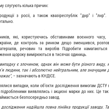
му слугують кілька причин:
родукції з росії, а також квазіреспублік "днр" і "лнр".
егально.
сників, які, користуючись обставинами воєнного часу,
України, де контроль за ринком дещо зменшився, розпо
атеріалів, речовин та виробів Підробити намагаються
ідження щороку вимірюються в тисячах одиниць.
 випадку є злочином, однак він може бути різного виду, 
’я людини, так і абсолютно нейтральним, але значущим 
важає",
– зазначають в КНДІСЕ.
лялися випадки, коли об’єкти дослідження вимогам ДСТУ в
о, підробленими виявлялись і акцизні марки до них. Це та
займається безпосередньо завод.
 дослідження надійшла повна лінійка продукції заводу. Т