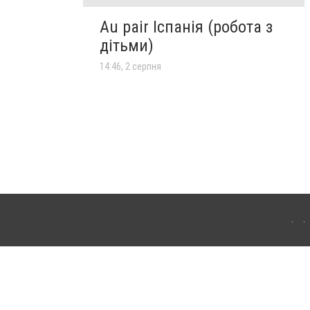
Au pair Іспанія (робота з
дітьми)
14:46, 2 серпня
го. Для інтернет-видань обов'язкове розміщення прямого, відкритого для пошукових
клама" публікуються на правах реклами.