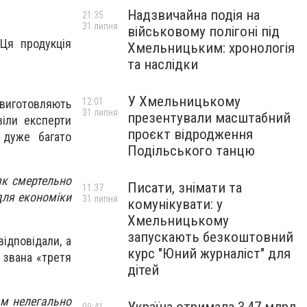
Надзвичайна подія на
21:35
31 липня
військовому полігоні під
 Ця продукція
Хмельницьким: хронологія
та наслідки
У Хмельницькому
12:01
 виготовляють
31 липня
презентували масштабний
віли експерти
проєкт відродження
 дуже багато
Подільського танцю
як смертельно
Писати, знімати та
11:37
для економіки
31 липня
комунікувати: у
Хмельницькому
запускають безкоштовний
ідповідали, а
курс "Юний журналіст" для
к звана «третя
дітей
ам нелегально