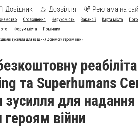
Довідник
Дозвілля
Реклама на сай
риємство
Оголошення
Нерухомість
Вакансії
Карта міста
Пог
Мото
Форум міста
Помічник
б'єднали зусилля для надання допомоги героям війни
безкоштовну реабіліта
ing та Superhumans Ce
и зусилля для надання
 героям війни