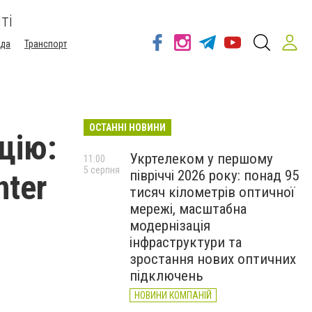
ті
ода
Транспорт
ОСТАННІ НОВИНИ
цію:
Укртелеком у першому
11:00
5 серпня
півріччі 2026 року: понад 95
nter
тисяч кілометрів оптичної
мережі, масштабна
модернізація
інфраструктури та
зростання нових оптичних
підключень
НОВИНИ КОМПАНІЙ