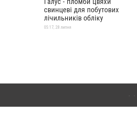
Галус - пломби цвяхи
свинцеві для побутових
лічильників обліку
05:17, 28 липня
го. Для інтернет-видань обов'язкове розміщення прямого, відкритого для пошукових
клама" публікуються на правах реклами.