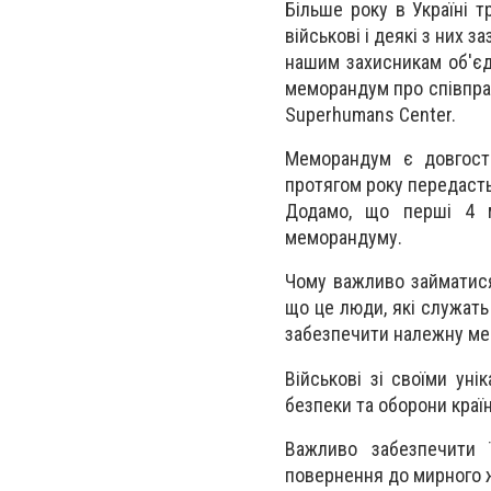
Більше року в Україні 
військові і деякі з них
нашим захисникам об'єд
меморандум про співпра
Superhumans Center.
Меморандум є довгостр
протягом року передасть 
Додамо, що перші 4 м
меморандуму.
Чому важливо займатися
що це люди, які служать
забезпечити належну мед
Військові зі своїми ун
безпеки та оборони краї
Важливо забезпечити ї
повернення до мирного 