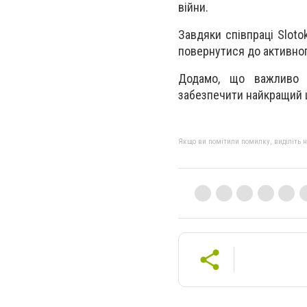
війни.
Завдяки співпраці Slot
повернутися до активног
Додамо, що важливо н
забезпечити найкращий ш
Якщо ви помітили помилку, виділіть нео