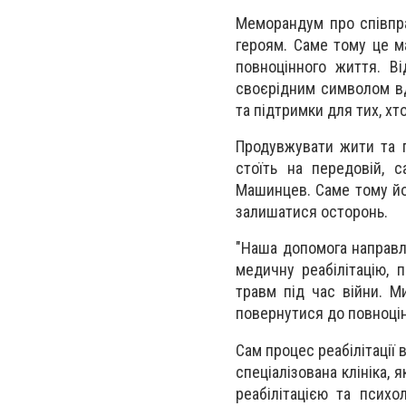
Меморандум про співпра
героям. Саме тому це м
повноцінного життя. В
своєрідним символом вд
та підтримки для тих, хт
Продувжувати жити та п
стоїть на передовій, 
Машинцев. Саме тому йо
залишатися осторонь.
"Наша допомога направл
медичну реабілітацію, п
травм під час війни. М
повернутися до повноцін
Сам процес реабілітації
спеціалізована клініка,
реабілітацією та психо