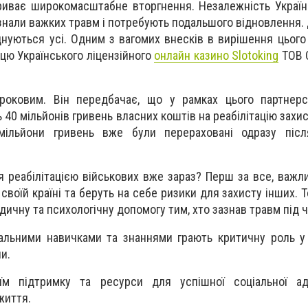
триває широкомасштабне вторгнення. Незалежність Украї
 зазнали важких травм і потребують подальшого відновлення
нуються усі. Одним з вагомих внесків в вирішення цього
цю Українського ліцензійного
онлайн казино Slotoking
ТОВ С
оковим. Він передбачає, що у рамках цього партнерст
40 мільйонів гривень власних коштів на реабілітацію захис
ільйони гривень вже були перераховані одразу післ
 реабілітацією військових вже зараз? Перш за все, важли
 своїй країні та беруть на себе ризики для захисту інших.
ичну та психологічну допомогу тим, хто зазнав травм під ч
ікальними навичками та знаннями грають критичну роль у
ни.
м підтримку та ресурси для успішної соціальної ада
життя.