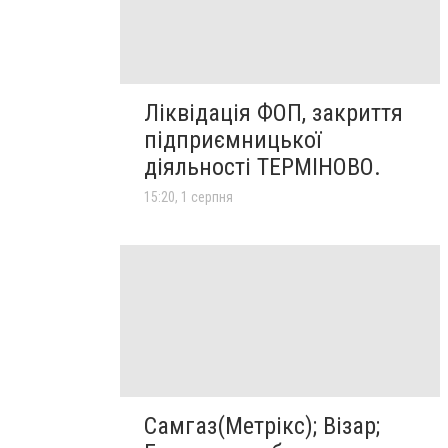
Ліквідація ФОП, закриття
підприємницької
діяльності ТЕРМІНОВО.
15:20, 1 серпня
Самгаз(Метрікс); Візар;