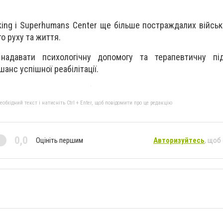
oking і Superhumans Center ще більше постраждалих війсь
о руху та життя.
адавати психологічну допомогу та терапевтичну пі
анс успішної реабілітації.
бхідний текст і натисніть Ctrl + Enter, щоб повідомити про це редакцію
0,0
Оцініть першим
Авторизуйтесь
, щоб