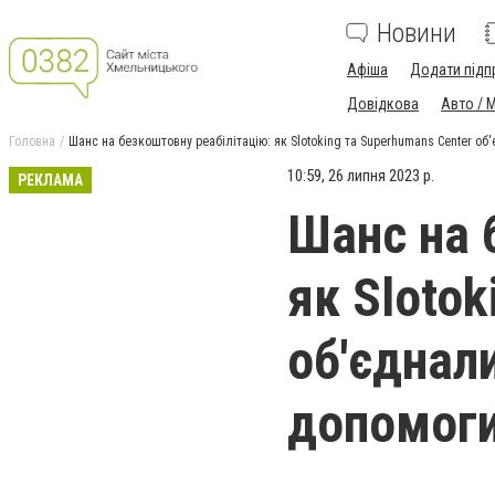
Новини
Афіша
Додати підп
Довідкова
Авто / 
Головна
Шанс на безкоштовну реабілітацію: як Slotoking та Superhumans Center о
10:59, 26 липня 2023 р.
РЕКЛАМА
Шанс на 
як Slotok
об'єднал
допомоги