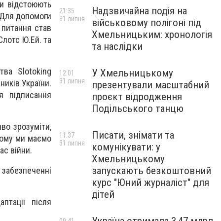
ни відстоюють
Надзвичайна подія на
21:35
. Для допомоги
31 липня
військовому полігоні під
 питання став
Хмельницьким: хронологія
лотс Ю.Ей. та
та наслідки
ва Slotoking
У Хмельницькому
12:01
31 липня
ників України.
презентували масштабний
я підписання
проєкт відродження
Подільського танцю
во зрозуміти,
Писати, знімати та
11:37
 Тому ми маємо
31 липня
комунікувати: у
ас війни.
Хмельницькому
запускають безкоштовний
 забезпеченні
курс "Юний журналіст" для
дітей
птації після