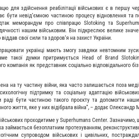
цю для здійснення реабілітації військових є в першу че
ає бути невід'ємною частиною процесу відновлення та 
ідтак меморандум про співпрацю Slotoking та Superhum
ячності нашим військовим. Він підкреслює велике знач
о віддав свої сили та здоров'я на захист України.
рацювати українці мають змогу завдяки невтомним зуси
саме такої думки притримується Head of Brand Slotoki
го компанія як представник соціально відповідального бі
ена на ту частину війни, яка часто залишається поза мед
сихологічну підтримку та соціальну адаптацію військових
и раді бути частиною такого проєкту та допомогти наш
ного життя, яке у них відібрала війна", – додає Олександр
 військових проходитиме у Superhumans Center. Зазначимо, 
 яка займається безоплатним протезуванням, реконструктив
логічним супроводом військових і цивільних, постражда