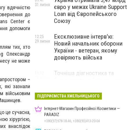
Україна отримала 3,47 млрд
09:41
31 липня
євро у межах Ukraine Support
ргу вдячністю
Loan від Європейського
повернення до
Союзу
ans Center є
ення допомоги
Ексклюзивне інтерв'ю:
12:25
29 липня
Новий начальник оборони
ллям тих, хто
України - ветеран, якому
ng Олександр
довіряють війська
знесу не може
Точніша діагностика та
11:12
28 липня
іапростором –
безкоштовні обстеження: у
, які зазнали
Хмельницькому
им військовим
протипухлинному центрі
ПІДПРИЄМСТВА ХМЕЛЬНИЦЬКОГО
 Машинцев.
запрацював новий
томограф
Інтернет-Магазин Професійної Косметики —
що це сучасна,
PARADIZ
ною хірургією,
+380(97)978-18-46, +380(93)413-20-04
Паперовий флот замість
23:42
лих внаслідок
27 липня