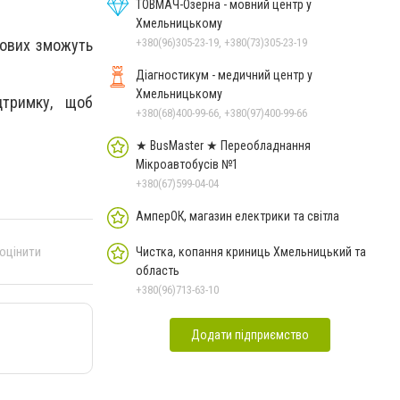
Чорноморського: як реальні
ТОВМАЧ-Озерна - мовний центр у
втрати Росії перетворилися
Хмельницькому
на дитячу аплікацію
кових зможуть
+380(96)305-23-19, +380(73)305-23-19
Діагностикум - медичний центр у
Хмельницькому
дтримку, щоб
+380(68)400-99-66, +380(97)400-99-66
★ BusMaster ★ Переобладнання
Мікроавтобусів №1
+380(67)599-04-04
АмперОК, магазин електрики та світла
 оцінити
Чистка, копання криниць Хмельницький та
область
+380(96)713-63-10
Додати підприємство