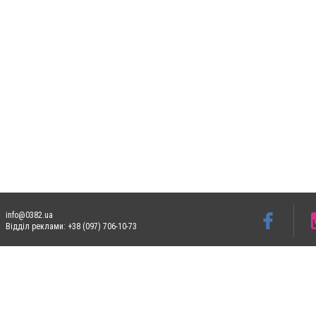
info@0382.ua
Відділ реклами: +38 (097) 706-10-73
Допускається цитування матеріалів без отримання попередньої згоди 0382.ua за умо
систем гіперпосилання на цитовані статті не нижче другого абзацу в тексті або в я
Матеріали з плашками
"Новини компаній", "Промо", "Партнерський матеріал", "Партне