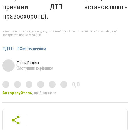
причини ДТП встановлюють
правоохоронці.
Якщо ви помітили помилку, виділіть необхідний текст і натисніть Ctrl + Enter, щоб
повідомити про це редакцію
#ДТП
#Хмельниччина
Палій Вадим
Заступник керівника
0,0
Авторизуйтесь
, щоб оцінити