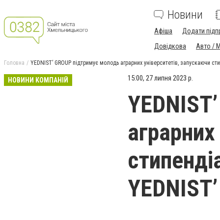
Новини
Афіша
Додати підп
Довідкова
Авто / 
Головна
YEDNIST’ GROUP підтримує молодь аграрних університетів, запускаючи ст
15:00, 27 липня 2023 р.
НОВИНИ КОМПАНІЙ
YEDNIST’
аграрних
стипенді
YEDNIST