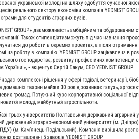
ваної української молоді на шляху здобуття сучасної якісн
цесів реального сектору економіки компанія YEDNIST’ GRO
ограми для студентів аграрних вузів.
EDNIST’ GROUP» даєможливість амбіційним та обдарованим 
компанії. Також стипендіатизможуть під час навчання прох
залучатися до роботи в окремих проектах, а після отримання
мі на роботу в компанію. YEDNIST’ GROUP зацікавлена в розв
ьського господарства, розвитку професійних компетенцій с
 України!», - акцентує Сергій Бакум, СЕО YEDNIST’ GROUP
адає комплексні рішення у сфері годівлі, ветеринарії, біо
а домашніх тварин майже 30 років,розвиває галузь, аргосек
сцевих громад. Потужний курс корпоративної соціальної від
новитої молоді, майбутньої агроспільноти.
азі трьох університетів Полтавський державний аграрний 
кий державний аграрно-економічний університет (м. Дніпро)
ПДУ) (м. Кам’янець-Подільський). Компанія вирішила розпоч
гіонах розташовані 5 заводів YEDNIST’ GROUP