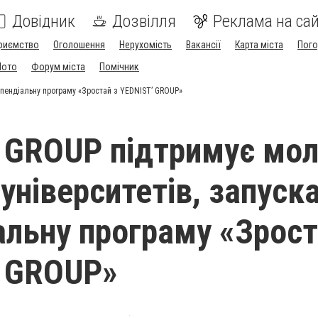
Довідник
Дозвілля
Реклама на сай
риємство
Оголошення
Нерухомість
Вакансії
Карта міста
Пог
Мото
Форум міста
Помічник
ипендіальну програму «Зростай з YEDNIST’ GROUP»
 GROUP підтримує мо
 університетів, запуск
альну програму «Зрост
’ GROUP»