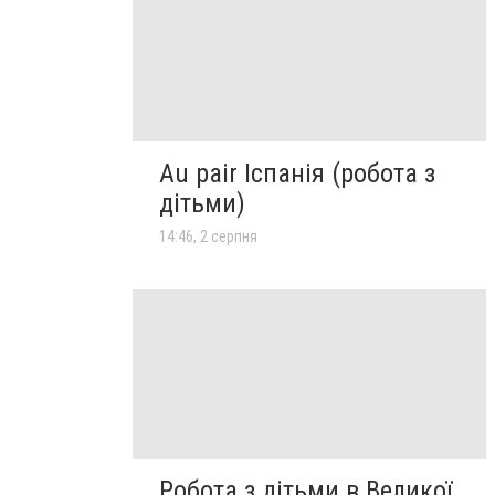
Au pair Іспанія (робота з
дітьми)
14:46, 2 серпня
Робота з дітьми в Великої