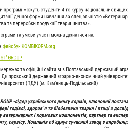
ій програмі можуть студенти 4-го курсу національних вищи
едитації денної форми навчання за спеціальністю «Ветерина
тва та переробки продукції тваринництва».
рограми та умови участі можна дізнатися на:
а
фейсбук KOMBIKORM.org
IST’ GROUP
х мережах та офіційні сайти внз Полтавський державний агр
), Дніпровський державний аграрно-економічний університет
ніверситет (ПДУ) (м. Кам’янець-Подільський)
GROUP -лідер українського ринку кормів, ключовий постач
рі годівлі, здоров`я та біобезпеки тварин і птиці з досві
у ветеринарних і кормових компонентів, партнер та експер
у, сервісу. Компанія об’єднує сучасний завод з виробниц