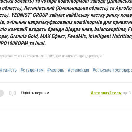
ська область) та чотири комбікормові заводи (Диканськи
 область), Летичівський (Хмельницька область) та АргоК
сть). YEDNIST’ GROUP займає найбільшу частку ринку коме
в, очільник напрямкуфасованих комбікормів для приватно
ліо компанії входять бренди Щедра нива,
balance
optima
, F
орм, Granula Gold, MAX Ефект, FeedMix, Intelligent Nutrition
ПРО100КОРМ та інші.
бхідний текст і натисніть Ctrl + Enter, щоб повідомити про це редакцію
#єдність
#студентам
#молодь
#степендія
#сільське господар
0,0
Оцініть першим
Авторизуйтесь
, щоб