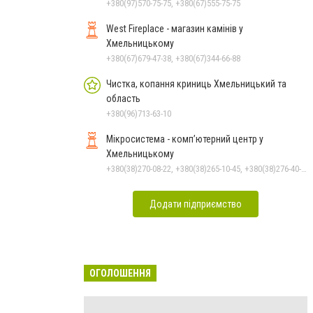
+380(97)570-75-75, +380(67)555-75-75
West Fireplace - магазин камінів у
Хмельницькому
+380(67)679-47-38, +380(67)344-66-88
Чистка, копання криниць Хмельницький та
область
+380(96)713-63-10
Мікросистема - комп’ютерний центр у
Хмельницькому
+380(38)270-08-22, +380(38)265-10-45, +380(38)276-40-56, +380(38)270-08-23
Додати підприємство
ОГОЛОШЕННЯ