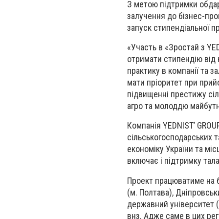
З метою підтримки обдаро
залучення до бізнес-про
запуск стипендіальної пр
«Участь в «Зростай з Y
отримати стипендію від 
практику в компанії та 
мати пріоритет при прийо
підвищенні престижу сіл
агро та молоддю майбутнє
Компанія YEDNIST’ GROUPн
сільськогосподарських т
економіку України та мі
включає і підтримку тала
Проект працюватиме на б
(м. Полтава), Дніпровсь
державний університет (
внз. Адже саме в цих ре