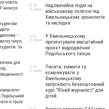
ої освіти,
Надзвичайна подія на
21:35
UP анонсує
31 липня
військовому полігоні під
Хмельницьким: хронологія
та наслідки
студентам
одити
 диплому –
У Хмельницькому
12:01
31 липня
итку галузі,
презентували масштабний
тудентів. За
проєкт відродження
Подільського танцю
безпеки для
Писати, знімати та
11:37
тор,
31 липня
комунікувати: у
повідальності
Хмельницькому
запускають безкоштовний
курс "Юний журналіст" для
університет
дітей
, Подільський
ати із трьох