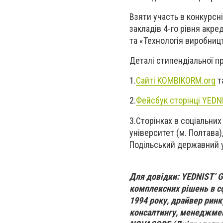
Взяти участь в конкурсн
закладів 4-го рівня акр
та «Технологія виробниц
Деталі стипендіальної п
1.
Сайті KOMBIKORM.org
т
2.
Фейсбук сторінці YEDN
3.Сторінках в соціальни
університет (м. Полтава
Подільський державний у
Для довідки: YEDNIST’ 
комплексних рішень в сфе
1994 року, драйвер ринк
консалтингу, менеджмент