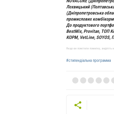
NOVACORE (Дніпропетров
Лохвицький (Полтавська
(Дніпропетровська обла
промислових комбікормі
До продуктового портфо
BestMix, Provitan, ТОП К
КОРМ, VetLine, SOYOS, 
Якщо ви помітили помилку, виділіть нео
#стипендіальна программа