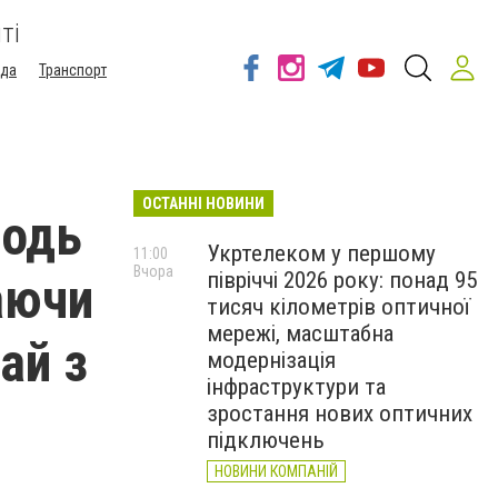
ті
ода
Транспорт
ОСТАННІ НОВИНИ
лодь
Укртелеком у першому
11:00
Вчора
півріччі 2026 року: понад 95
аючи
тисяч кілометрів оптичної
мережі, масштабна
ай з
модернізація
інфраструктури та
зростання нових оптичних
підключень
НОВИНИ КОМПАНІЙ