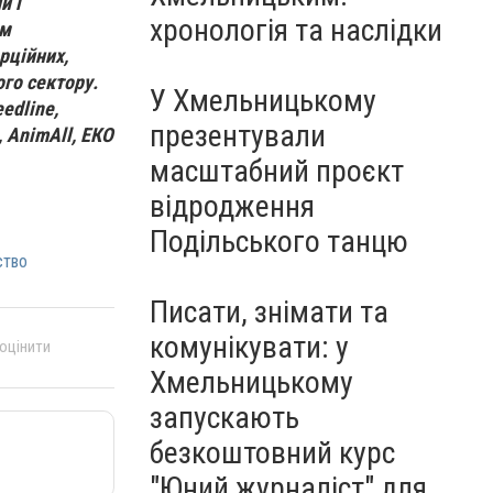
Чорноморського: як реальні
й і
хронологія та наслідки
втрати Росії перетворилися
ом
на дитячу аплікацію
рційних,
го сектору.
У Хмельницькому
eedline,
презентували
, AnimAll, ЕКО
масштабний проєкт
відродження
Подільського танцю
ство
Писати, знімати та
комунікувати: у
 оцінити
Хмельницькому
запускають
безкоштовний курс
"Юний журналіст" для