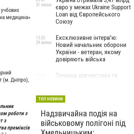
Україна отримала 3,47 млрд
09:41
31 липня
євро у межах Ukraine Support
х учбових
Loan від Європейського
рна медицина»
Союзу
Ексклюзивне інтерв'ю:
12:25
29 липня
Новий начальник оборони
України - ветеран, якому
довіряють війська
арний
Точніша діагностика та
11:12
 (м. Дніпро),
28 липня
безкоштовні обстеження: у
Хмельницькому
протипухлинному центрі
ТОП НОВИНИ
запрацював новий
альник
томограф
Надзвичайна подія на
дом роботи з
т з
військовому полігоні під
Паперовий флот замість
тва преміксів
23:42
Хмельницьким:
27 липня