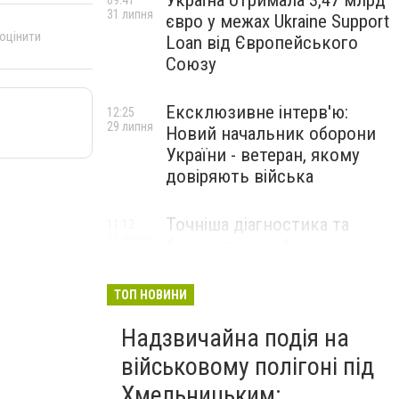
Україна отримала 3,47 млрд
09:41
31 липня
євро у межах Ukraine Support
 оцінити
Loan від Європейського
Союзу
Ексклюзивне інтерв'ю:
12:25
29 липня
Новий начальник оборони
України - ветеран, якому
довіряють війська
Точніша діагностика та
11:12
28 липня
безкоштовні обстеження: у
Хмельницькому
протипухлинному центрі
ТОП НОВИНИ
запрацював новий
томограф
Надзвичайна подія на
військовому полігоні під
Паперовий флот замість
23:42
Хмельницьким:
27 липня