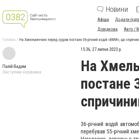
Новини
Афіша
Додати підп
Довідкова
Авто / 
Головна
На Хмельниччині перед судом постане 36-річний водій «BMW», що спричи
15:36, 27 липня 2023 р.
На Хмель
Палій Вадим
Заступник керівника
постане 
спричини
36-річний водій автомо
перебував 55-річний хм
Нагадаємо, дорожньо-тр