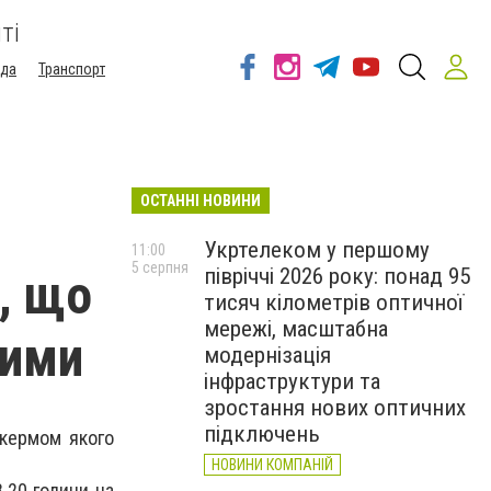
ті
ода
Транспорт
ОСТАННІ НОВИНИ
Укртелеком у першому
11:00
5 серпня
півріччі 2026 року: понад 95
, що
тисяч кілометрів оптичної
мережі, масштабна
лими
модернізація
інфраструктури та
зростання нових оптичних
підключень
 кермом якого
НОВИНИ КОМПАНІЙ
.20 години на