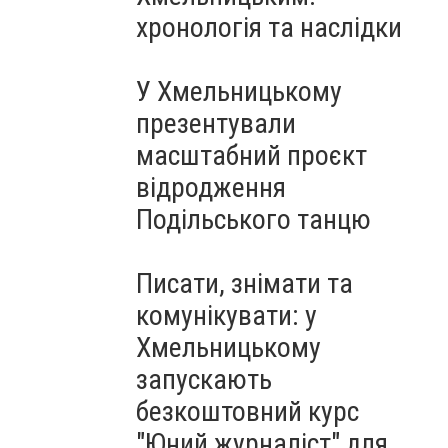
Чорноморського: як реальні
хронологія та наслідки
втрати Росії перетворилися
на дитячу аплікацію
У Хмельницькому
презентували
масштабний проєкт
відродження
Подільського танцю
Писати, знімати та
комунікувати: у
Хмельницькому
запускають
безкоштовний курс
"Юний журналіст" для