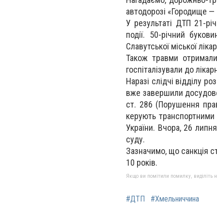
автодорозі «Городище — 
У результаті ДТП 21-рі
події. 50-річний буков
Славутської міської лікар
Також травми отримали
госпіталізували до лікарн
Наразі слідчі відділу р
вже завершили досудове 
ст. 286 (Порушення пра
керують транспортними 
України. Вчора, 26 липн
суду.
Зазначимо, що санкція с
10 років.
Якщо ви помітили помилку, виділіть нео
#ДТП
#Хмельниччина