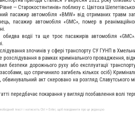
Рівне — Старокостянтинів» поблизу с. Цвітоха Шепетівсько
чний пасажир автомобіля «BMW» від отриманих травм заг
инець, пасажир автомобіля «GMC», помер в реанімаційно
ні.
 обидва водії та ще троє пасажирів автомобіля «GMC».
і.
озслідування злочинів у сфері транспорту СУ ГУНП в Хмельн
розслідування в рамках кримінального провадження, відкр
вил безпеки дорожнього руху або експлуатації транспорту
засобами, що спричинило загибель кількох осіб) Кримінал
я, обвинувальний акт скеровано на розгляд Славутського м
татті передбачає покарання у вигляді позбавлення волі тер
бхідний текст і натисніть Ctrl + Enter, щоб повідомити про це редакцію