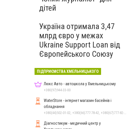
дітей
Україна отримала 3,47
млрд євро у межах
Ukraine Support Loan від
Європейського Союзу
ПІДПРИЄМСТВА ХМЕЛЬНИЦЬКОГО
Люкс Авто - автошкола у Хмельницькому
+380(97)944-33-00
WaterStore - інтернет магазин басейнів і
обладнання
+380(44)502-01-02, +380(66)777-78-42, +380(67)777-82-19, +380(67)890-80-80, +380(73)890-80-80, +380(44)502-01-03
Діагностикум - медичний центр у