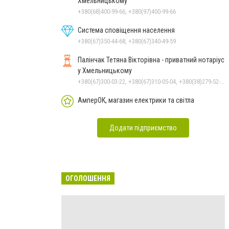
Хмельницькому
+380(68)400-99-66, +380(97)400-99-66
Система сповіщення населення
+380(67)350-44-68, +380(67)340-49-59
Палінчак Тетяна Вікторівна - приватний нотаріус
у Хмельницькому
+380(67)300-03-22, +380(67)310-05-04, +380(38)279-52-33
АмперОК, магазин електрики та світла
Додати підприємство
ОГОЛОШЕННЯ