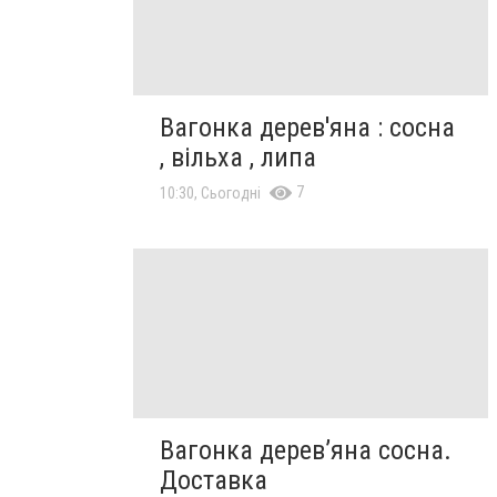
Вагонка дерев'яна : сосна
, вільха , липа
7
10:30, Сьогодні
Вагонка дерев’яна сосна.
Доставка