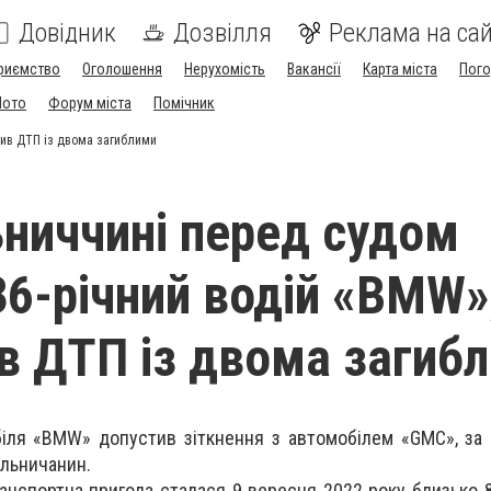
Довідник
Дозвілля
Реклама на сай
риємство
Оголошення
Нерухомість
Вакансії
Карта міста
Пог
Мото
Форум міста
Помічник
нив ДТП із двома загиблими
ниччині перед судом
36-річний водій «BMW»
в ДТП із двома загиб
біля «BMW» допустив зіткнення з автомобілем «GMC», за
ельничанин.
анспортна пригода сталася 9 вересня 2022 року близько 8