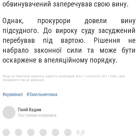
обвинувачений заперечував свою вину.
Однак, прокурори довели вину
підсудного. До вироку суду засуджений
перебував під вартою. Рішення не
набрало законної сили та може бути
оскаржене в апеляційному порядку.
Якщо ви помітили помилку, виділіть необхідний текст і натисніть Ctrl + Enter, щоб
повідомити про це редакцію
#кримінал
#Хмельниччина
Палій Вадим
Заступник керівника
0,0