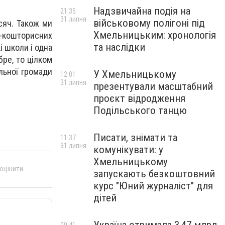
Надзвичайна подія на
21:35
31 липня
військовому полігоні під
исяч. Також ми
Хмельницьким: хронологія
-кошторисних
та наслідки
і школи і одна
бре, то цілком
льної громади
У Хмельницькому
12:01
31 липня
презентували масштабний
проєкт відродження
Подільського танцю
Писати, знімати та
11:37
31 липня
комунікувати: у
Хмельницькому
 оцінити
запускають безкоштовний
курс "Юний журналіст" для
дітей