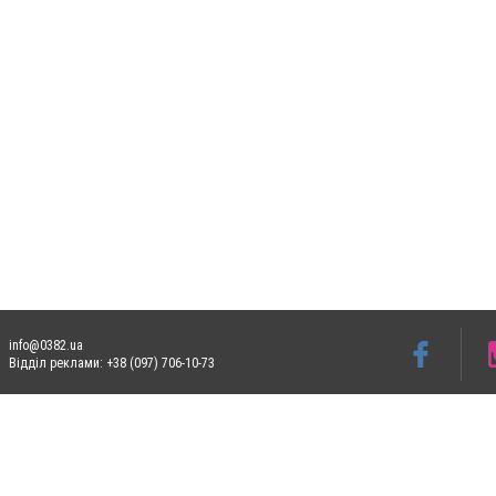
info@0382.ua
Відділ реклами: +38 (097) 706-10-73
Допускається цитування матеріалів без отримання попередньої згоди 0382.ua за умо
систем гіперпосилання на цитовані статті не нижче другого абзацу в тексті або в я
Матеріали з плашками
"Новини компаній", "Промо", "Партнерський матеріал", "Партне