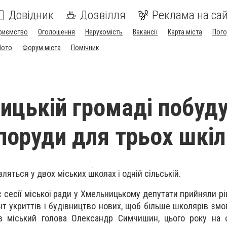
Довідник
Дозвілля
Реклама на сай
риємство
Оголошення
Нерухомість
Вакансії
Карта міста
Пог
Мото
Форум міста
Помічник
ицькій громаді побуд
споруди для трьох шкіл
вляться у двох міських школах і одній сільській.
ас сесії міської ради у Хмельницькому депутати прийняли 
т укриттів і будівництво нових, щоб більше школярів змо
ів міський голова Олександр Симчишин, цього року на 