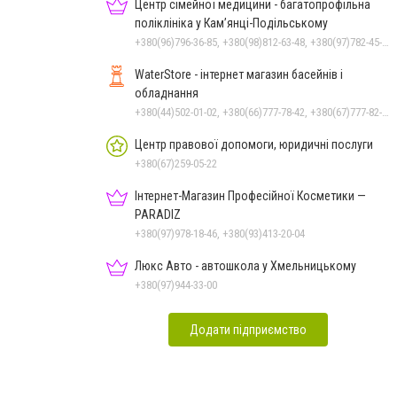
Чорноморського: як реальні
Центр сімейної медицини - багатопрофільна
втрати Росії перетворилися
поліклініка у Кам’янці-Подільському
на дитячу аплікацію
+380(96)796-36-85, +380(98)812-63-48, +380(97)782-45-70
WaterStore - інтернет магазин басейнів і
обладнання
+380(44)502-01-02, +380(66)777-78-42, +380(67)777-82-19, +380(67)890-80-80, +380(73)890-80-80, +380(44)502-01-03
Центр правової допомоги, юридичні послуги
+380(67)259-05-22
Інтернет-Магазин Професійної Косметики —
PARADIZ
+380(97)978-18-46, +380(93)413-20-04
Люкс Авто - автошкола у Хмельницькому
+380(97)944-33-00
Додати підприємство