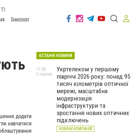
ті
ода
Транспорт
ОСТАННІ НОВИНИ
ують
Укртелеком у першому
11:00
5 серпня
півріччі 2026 року: понад 95
тисяч кілометрів оптичної
мережі, масштабна
модернізація
інфраструктури та
зростання нових оптичних
рішення додати
підключень
гли навчатися
НОВИНИ КОМПАНІЙ
облаштування