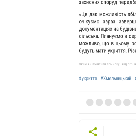
захисних споруд передба
«Це дає можливість збіл
очікуємо зараз завер
документаціях на будівни
сільська. Плануємо в се
можливо, що в цьому роц
будуть мати укриття. Різн
Якщо ви помітили помилку, виділіть нео
#укриття
#Хмельницький