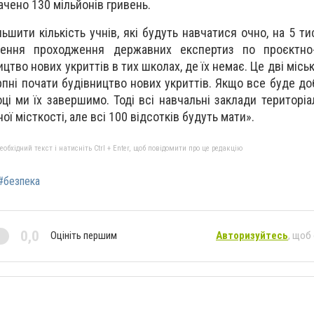
чено 130 мільйонів гривень.
ьшити кількість учнів, які будуть навчатися очно, на 5 т
шення проходження державних експертиз по проєктно
цтво нових укриттів в тих школах, де їх немає. Це дві міськ
рпні почати будівництво нових укриттів. Якщо все буде до
і ми їх завершимо. Тоді всі навчальні заклади територіа
ої місткості, але всі 100 відсотків будуть мати».
бхідний текст і натисніть Ctrl + Enter, щоб повідомити про це редакцію
#безпека
0,0
Оцініть першим
Авторизуйтесь
, щоб