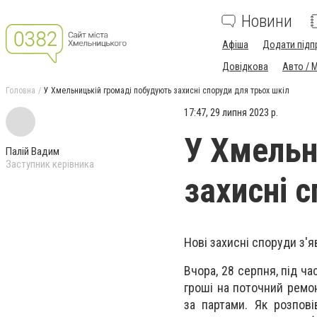
Новини
Афіша
Додати підп
Довідкова
Авто / 
Головна
У Хмельницькій громаді побудують захисні споруди для трьох шкіл
17:47, 29 липня 2023 р.
У Хмельн
Палій Вадим
Заступник керівника
захисні 
Нові захисні споруди з'я
Вчора, 28 серпня, під ч
гроші на поточний ремон
за партами. Як розпов