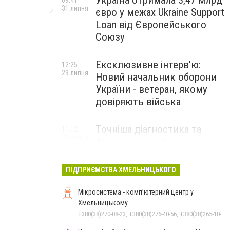
Україна отримала 3,47 млрд
09:41
31 липня
євро у межах Ukraine Support
Loan від Європейського
Союзу
Ексклюзивне інтерв'ю:
12:25
29 липня
Новий начальник оборони
України - ветеран, якому
довіряють війська
Точніша діагностика та
11:12
28 липня
безкоштовні обстеження: у
Хмельницькому
протипухлинному центрі
ПІДПРИЄМСТВА ХМЕЛЬНИЦЬКОГО
запрацював новий
томограф
Мікросистема - комп’ютерний центр у
Хмельницькому
+380(38)270-08-23, +380(38)276-40-56, +380(38)265-10-45, +380(38)270-08-22
Паперовий флот замість
23:42
27 липня