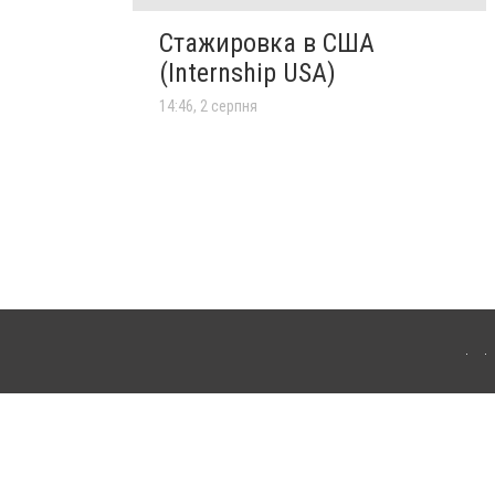
Стажировка в США
(Internship USA)
14:46, 2 серпня
го. Для інтернет-видань обов'язкове розміщення прямого, відкритого для пошукових
клама" публікуються на правах реклами.