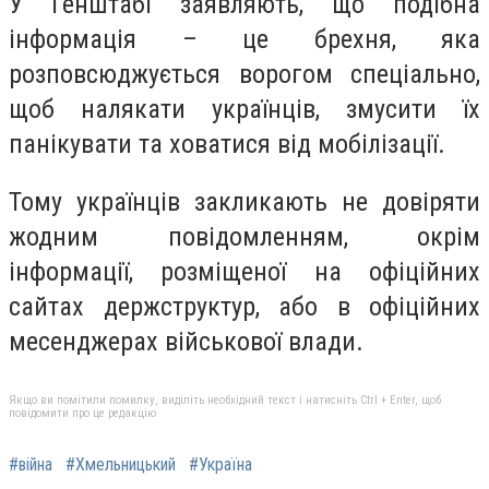
У Генштабі заявляють, що подібна
інформація – це брехня, яка
розповсюджується ворогом спеціально,
щоб налякати українців, змусити їх
панікувати та ховатися від мобілізації.
Тому українців закликають не довіряти
жодним повідомленням, окрім
інформації, розміщеної на офіційних
сайтах держструктур, або в офіційних
месенджерах військової влади.
Якщо ви помітили помилку, виділіть необхідний текст і натисніть Ctrl + Enter, щоб
повідомити про це редакцію
#війна
#Хмельницький
#Україна