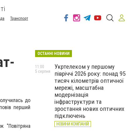
ті
ода
Транспорт
ОСТАННІ НОВИНИ
ат-
Укртелеком у першому
11:00
5 серпня
півріччі 2026 року: понад 95
тисяч кілометрів оптичної
мережі, масштабна
модернізація
долучилась до
інфраструктури та
зповів перший
зростання нових оптичних
підключень
НОВИНИ КОМПАНІЙ
ок "Повітряна