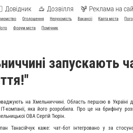
Довідник
Дозвілля
Реклама на сай
риємство
Оголошення
Нерухомість
Вакансії
Карта міста
Пог
Мото
Форум міста
Помічник
ниччині запускають ч
ття!"
роваджують на Хмельниччині. Область першою в Україні 
 IT-компанії, яка його розробила. Про це на брифінгу ро
ельницької ОВА Сергій Тюрін.
епан Танасійчук каже: чат-бот інтегровано у за стосун