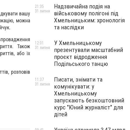
Надзвичайна подія на
21:35
31 липня
військовому полігоні під
ідкувати вашу
Хмельницьким: хронологія
окацію, можна
та наслідки
йчук.
 впровадження
У Хмельницькому
12:01
риття. Також
31 липня
презентували масштабний
иттів, або їх
проєкт відродження
Подільського танцю
тів, розповів
Писати, знімати та
11:37
31 липня
комунікувати: у
Хмельницькому
запускають безкоштовний
курс "Юний журналіст" для
дітей