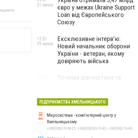
Україна отримала 3,47 млрд
09:41
31 липня
євро у межах Ukraine Support
 оцінити
Loan від Європейського
Союзу
Ексклюзивне інтерв'ю:
12:25
29 липня
Новий начальник оборони
України - ветеран, якому
довіряють війська
Точніша діагностика та
11:12
28 липня
безкоштовні обстеження: у
Хмельницькому
протипухлинному центрі
ПІДПРИЄМСТВА ХМЕЛЬНИЦЬКОГО
запрацював новий
томограф
Мікросистема - комп’ютерний центр у
Хмельницькому
+380(38)270-08-23, +380(38)265-10-45, +380(38)276-40-56, +380(38)270-08-22
Паперовий флот замість
23:42
27 липня