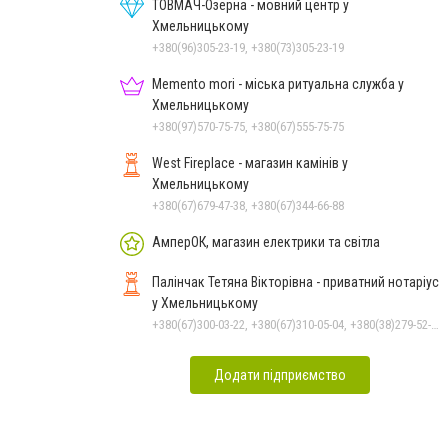
Чорноморського: як реальні
ТОВМАЧ-Озерна - мовний центр у
втрати Росії перетворилися
Хмельницькому
на дитячу аплікацію
+380(96)305-23-19, +380(73)305-23-19
Memento mori - міська ритуальна служба у
Хмельницькому
+380(97)570-75-75, +380(67)555-75-75
West Fireplace - магазин камінів у
Хмельницькому
+380(67)679-47-38, +380(67)344-66-88
АмперОК, магазин електрики та світла
Палінчак Тетяна Вікторівна - приватний нотаріус
у Хмельницькому
+380(67)300-03-22, +380(67)310-05-04, +380(38)279-52-33
Додати підприємство