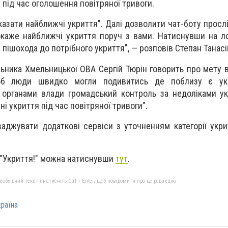
н під час оголошення повітряної тривоги.
казати найближчі укриття". Далі дозволити чат-боту просл
 покаже найближчі укриття поруч з вами. Натиснувши на л
пішохода до потрібного укриття", — розповів Степан Танасі
ьника Хмельницької ОВА Сергій Тюрін говорить про мету
об люди швидко могли подивитись де поблизу є ук
 органами влади громадський контроль за недоліками укр
ні укриття під час повітряної тривоги".
аджувати додаткові сервіси з уточненням категорії укрит
 "Укриття!" можна натиснувши
тут
.
бхідний текст і натисніть Ctrl + Enter, щоб повідомити про це редакцію
раїна