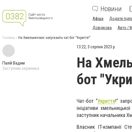
Новини
Афіша
Додати підп
Довідкова
Авто / 
Головна
На Хмельниччині запускають чат-бот "Укриття!"
13:22, 3 серпня 2023 р.
На Хмель
Палій Вадим
Заступник керівника
бот "Укри
Чат-бот "
Укриття
!" зап
ініціативи хмельницької
заступник начальника Хм
Власник IT-компанії Ст