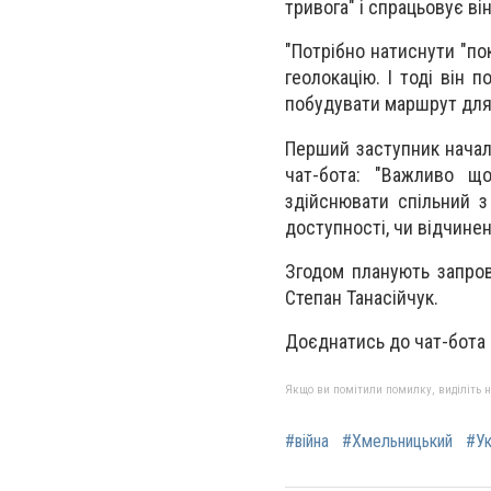
тривога" і спрацьовує ві
"Потрібно натиснути "по
геолокацію. І тоді він
побудувати маршрут для 
Перший заступник начал
чат-бота: "Важливо щ
здійснювати спільний з
доступності, чи відчинен
Згодом планують запров
Степан Танасійчук.
Доєднатись до чат-бота
Якщо ви помітили помилку, виділіть нео
#війна
#Хмельницький
#Ук