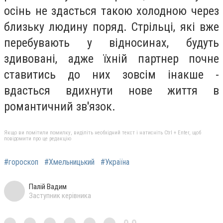
осінь не здасться такою холодною через
близьку людину поряд. Стрільці, які вже
перебувають у відносинах, будуть
здивовані, адже їхній партнер почне
ставитись до них зовсім інакше -
вдасться вдихнути нове життя в
романтичний зв'язок.
Якщо ви помітили помилку, виділіть необхідний текст і натисніть Ctrl + Enter, щоб
повідомити про це редакцію
#гороскоп
#Хмельницький
#Україна
Палій Вадим
Заступник керівника