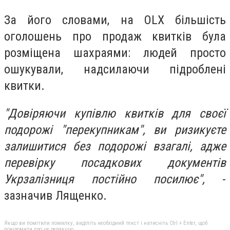
За його словами, на OLX більшість
оголошень про продаж квитків була
розміщена шахраями: людей просто
ошукували, надсилаючи підроблені
квитки.
"Довіряючи купівлю квитків для своєї
подорожі "перекупникам", ви ризикуєте
залишитися без подорожі взагалі, адже
перевірку посадкових документів
Укрзалізниця постійно посилює",
-
зазначив Лященко.
Якщо ви помітили помилку, виділіть необхідний текст і натисніть Ctrl + Enter, щоб
повідомити про це редакцію