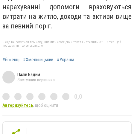
нарахуванні допомоги враховуються
витрати на житло, доходи та активи вище
за певний поріг.
Якщо ви помітили помилку, виділіть необхідний текст і натисніть Ctrl + Enter, щоб
повідомити про це редакцію
#біженці
#Хмельницький
#Україна
Палій Вадим
Заступник керівника
0,0
Авторизуйтесь
, щоб оцінити