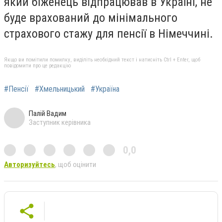
який біженець відпрацював в Україні, не
буде врахований до мінімального
страхового стажу для пенсії в Німеччині.
Якщо ви помітили помилку, виділіть необхідний текст і натисніть Ctrl + Enter, щоб
повідомити про це редакцію
#Пенсії
#Хмельницький
#Україна
Палій Вадим
Заступник керівника
0,0
Авторизуйтесь
, щоб оцінити