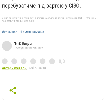
перебуватиме під вартою у СІЗО.
Якщо ви помітили помилку, виділіть необхідний текст і натисніть Ctrl + Enter, щоб
повідомити про це редакцію
#кримінал
#Хмельниччина
Палій Вадим
Заступник керівника
0,0
Авторизуйтесь
, щоб оцінити