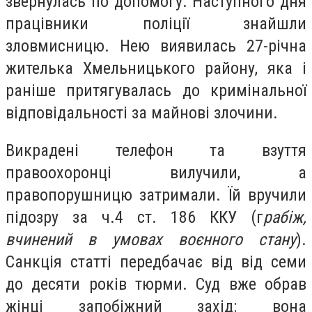
звернулась по допомогу. Наступного дня
працівники поліції знайшли
зловмисницю. Нею виявилась 27-річна
жителька Хмельницького району, яка і
раніше притягувалась до кримінальної
відповідальності за майнові злочини.
Викрадені телефон та взуття
правоохоронці вилучили, а
правопорушницю затримали. Їй вручили
підозру за ч.4 ст. 186 ККУ (г
рабіж,
вчинений в умовах воєнного стану
).
Санкція статті передбачає від від семи
до десяти років тюрми. Суд вже обрав
жінці запобіжний захід: вона