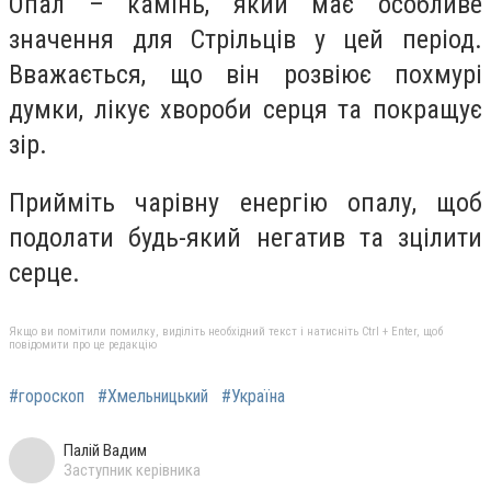
Опал – камінь, який має особливе
значення для Стрільців у цей період.
Вважається, що він розвіює похмурі
думки, лікує хвороби серця та покращує
зір.
Прийміть чарівну енергію опалу, щоб
подолати будь-який негатив та зцілити
серце.
Якщо ви помітили помилку, виділіть необхідний текст і натисніть Ctrl + Enter, щоб
повідомити про це редакцію
#гороскоп
#Хмельницький
#Україна
Палій Вадим
Заступник керівника