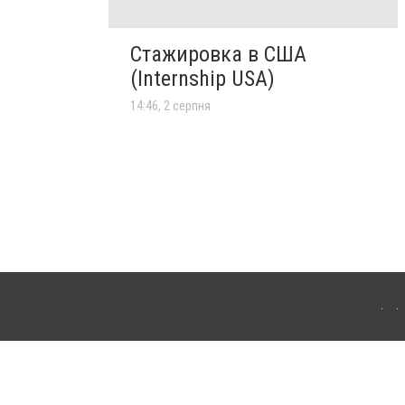
Стажировка в США
(Internship USA)
14:46, 2 серпня
го. Для інтернет-видань обов'язкове розміщення прямого, відкритого для пошукових
клама" публікуються на правах реклами.