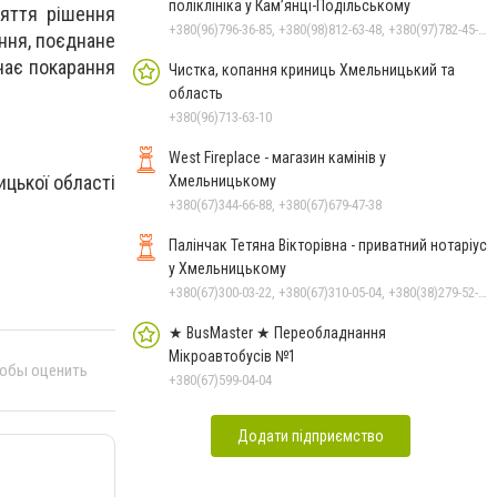
Чорноморського: як реальні
поліклініка у Кам’янці-Подільському
няття рішення
втрати Росії перетворилися
+380(96)796-36-85, +380(98)812-63-48, +380(97)782-45-70
ння, поєднане
на дитячу аплікацію
ачає покарання
Чистка, копання криниць Хмельницький та
область
+380(96)713-63-10
West Fireplace - магазин камінів у
ицької області
Хмельницькому
+380(67)344-66-88, +380(67)679-47-38
Палінчак Тетяна Вікторівна - приватний нотаріус
у Хмельницькому
+380(67)300-03-22, +380(67)310-05-04, +380(38)279-52-33
★ BusMaster ★ Переобладнання
Мікроавтобусів №1
тобы оценить
+380(67)599-04-04
Додати підприємство