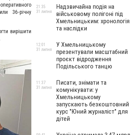
а оперативного
Надзвичайна подія на
21:35
или 36-річну
31 липня
військовому полігоні під
Хмельницьким: хронологія
та наслідки
огти вирішити
.
У Хмельницькому
12:01
31 липня
презентували масштабний
проєкт відродження
Подільського танцю
Писати, знімати та
11:37
31 липня
комунікувати: у
Хмельницькому
запускають безкоштовний
курс "Юний журналіст" для
дітей