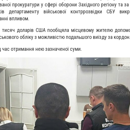
ваної прокуратури у сфері оборони Західного регіону та з
ків департаменту військової контррозвідки СБУ викр
анні впливом.
9 тисяч доларів США пообіцяла місцевому жителю допом
йськового обліку з можливістю подальшого виїзду за кордон
д час отримання нею зазначеної суми.