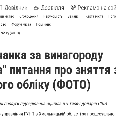
Довідник
Дозвілля
Реклама на сай
риємство
Оголошення
Нерухомість
Вакансії
Карта міста
Пог
Мото
Форум міста
Помічник
 обліку (ФОТО)
анка за винагороду
а" питання про зняття 
ого обліку (ФОТО)
ні послуги підозрювана оцінила в 9 тисяч доларів США
го управління ГУНП в Хмельницькій області за процесуально