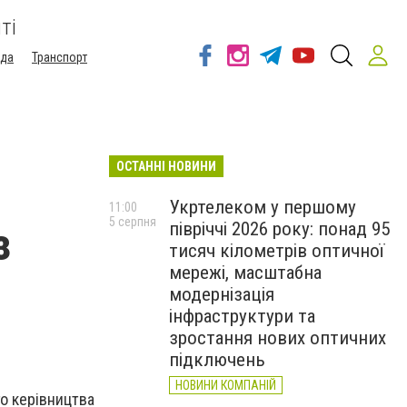
ті
ода
Транспорт
ОСТАННІ НОВИНИ
Укртелеком у першому
11:00
5 серпня
півріччі 2026 року: понад 95
з
тисяч кілометрів оптичної
мережі, масштабна
модернізація
інфраструктури та
зростання нових оптичних
підключень
НОВИНИ КОМПАНІЙ
го керівництва