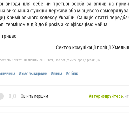
ої вигоди для себе чи третьої особи за вплив на прий
на виконання функцій держави або місцевого самоврядува
ди) Кримінального кодексу України. Санкція статті передб
лі терміном від 3 до 8 років з конфіскацією майна.
 триває.
Сектор комунікації поліції Хмельн
бхідний текст і натисніть Ctrl + Enter, щоб повідомити про це редакцію
ьниччина
#хмельницький
#війна
#облік
0,0
Оцініть першим
Авторизируйтесь
, ч