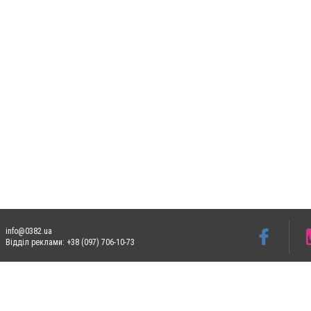
info@0382.ua
Відділ реклами: +38 (097) 706-10-73
Допускається цитування матеріалів без отримання попередньої згоди 0382.ua за умо
систем гіперпосилання на цитовані статті не нижче другого абзацу в тексті або в я
Матеріали з плашками
"Новини компаній", "Промо", "Партнерський матеріал", "Партне