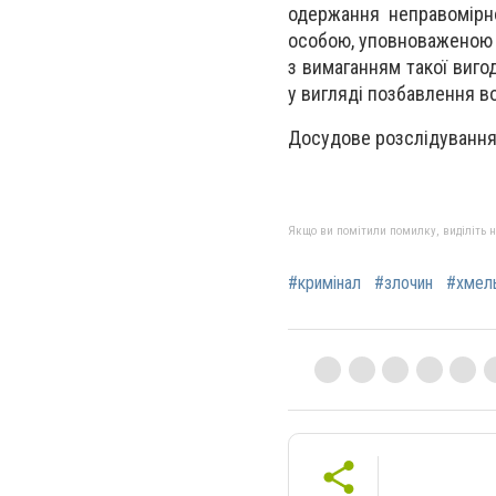
одержання неправомірн
особою, уповноваженою 
з вимаганням такої виго
у вигляді позбавлення во
Досудове розслідування
Якщо ви помітили помилку, виділіть нео
#кримінал
#злочин
#хмел