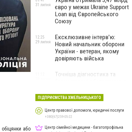
Україна отримала 3,47 млрд
09:41
31 липня
євро у межах Ukraine Support
Loan від Європейського
Союзу
Ексклюзивне інтерв'ю:
12:25
29 липня
Новий начальник оборони
України - ветеран, якому
довіряють війська
Точніша діагностика та
11:12
28 липня
безкоштовні обстеження: у
Хмельницькому
протипухлинному центрі
ПІДПРИЄМСТВА ХМЕЛЬНИЦЬКОГО
запрацював новий
томограф
Центр правової допомоги, юридичні послуги
+380(67)259-05-22
Паперовий флот замість
23:42
Центр сімейної медицини - багатопрофільна
, обіцянки або
27 липня