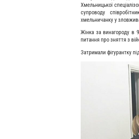
Хмельницької спеціалізо
супроводу співробітни
хмельничанку у зловжив
Жінка за винагороду в 
питання про зняття з ві
Затримали фігурантку пі