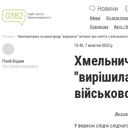
Новини
Афіша
Додати підп
Довідкова
Авто / 
Головна
Хмельничанка за винагороду "вирішила" питання про зняття з військового
10:43, 7 жовтня 2023 р.
Хмельнич
Палій Вадим
Заступник керівника
"вирішил
військов
Вказа
У вересні слідчі слідчо