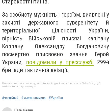
Старокостянтинів.
За особисту мужність і героїзм, виявлені у
захисті державного суверенітету й
територіальної цілісності України,
вірність Військовій присязі капітану
Корпану Олександру Богдановичу
посмертно присвоєно звання Герой
України,
повідомили у пресслужбі
299-ї
бригади тактичної авіації.
Якщо ви помітили помилку, виділіть необхідний текст і натисніть Ctrl + Enter, щоб
повідомити про це редакцію
#загиблий
#хмельниччина
#Україна
Палій Вадим