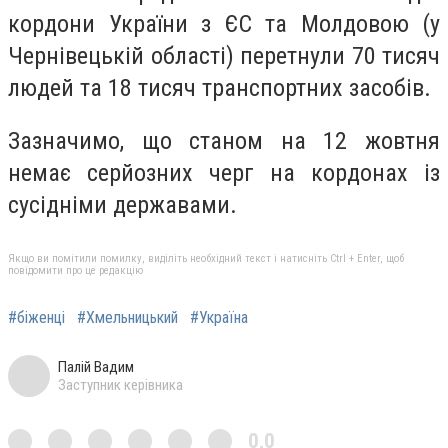
кордони України з ЄС та Молдовою (у
Чернівецькій області) перетнули 70 тисяч
людей та 18 тисяч транспортних засобів.
Зазначимо, що станом на 12 жовтня
немає серйозних черг на кордонах із
сусідніми державами.
Якщо ви помітили помилку, виділіть необхідний текст і натисніть Ctrl + Enter, щоб
повідомити про це редакцію
#біженці
#Хмельницький
#Україна
Палій Вадим
Заступник керівника
0,0