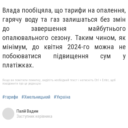
Влада пообіцяла, що тарифи на опалення,
гарячу воду та газ залишаться без змін
до завершення майбутнього
опалювального сезону. Таким чином, як
мінімум, до квітня 2024-го можна не
побоюватися підвищення сум у
платіжках.
Якщо ви помітили помилку, виділіть необхідний текст і натисніть Ctrl + Enter, щоб
повідомити про це редакцію
#тарифи
#Хмельницький
#Україна
Палій Вадим
Заступник керівника