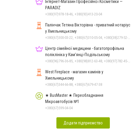
Чорноморського: як реальні
Інтернет-Магазин Професійної Косметики —
втрати Росії перетворилися
PARADIZ
на дитячу аплікацію
+380(97)978-18-46, +380(93)413-20-04
Палінчак Тетяна Вікторівна - приватний нотаріус
у Хмельницькому
+380(67)300-03-22, +380(67)310-05-04, +380(38)279-52-33
Центр сімейної медицини - багатопрофільна
поліклініка у Кам’янці-Подільському
+380(96)796-36-85, +380(98)812-63-48, +380(97)782-45-70
West Fireplace - магазин камінів у
Хмельницькому
+380(67)344-66-88, +380(67)679-47-38
★ BusMaster ★ Переобладнання
Мікроавтобусів №1
+380(67)599-04-04
Додати підприємство