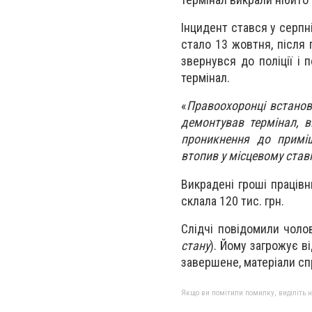
Інцидент стався у серпн
стало 13 жовтня, після
звернувся до поліції і 
термінал.
«
Правоохоронці встанов
демонтував термінал, ви
проникнення до приміщ
втопив у місцевому ставк
Викрадені гроші працівн
склала 120 тис. грн.
Слідчі повідомили чолов
стану
). Йому загрожує в
завершене, матеріали сп
Якщо ви помітили помилку, виділіть нео