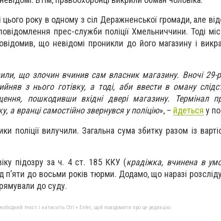
і цього року в одному з сіл Деражненської громади, але ві
 повідомлення прес-служби поліції Хмельниччини. Тоді мі
повідомив, що невідомі проникли до його магазину і викр
или, що злочин вчинив сам власник магазину. Вночі 29-р
йняв з нього готівку, а тоді, аби ввести в оману слідст
ення, пошкодивши вхідні двері магазину. Термінал п
у, а вранці самостійно звернувся у поліцію
», –
йдеться
у по
ики поліції вилучили. Загальна сума збитку разом із варт
іку підозру за ч. 4 ст. 185 ККУ (
крадіжка, вчинена в ум
ід п’яти до восьми років тюрми. Додамо, що наразі розслі
рямували до суду.
бхідний текст і натисніть Ctrl + Enter, щоб повідомити про це редакцію