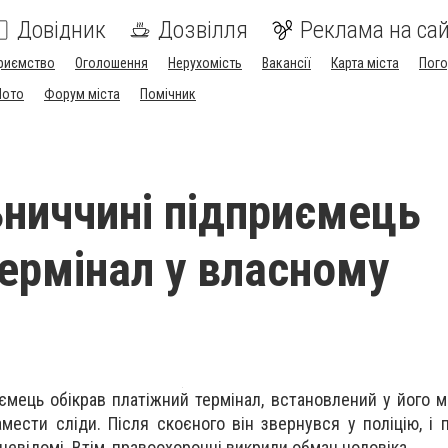
Довідник
Дозвілля
Реклама на сай
риємство
Оголошення
Нерухомість
Вакансії
Карта міста
Пог
Мото
Форум міста
Помічник
ниччині підприємець
термінал у власному
мець обікрав платіжний термінал, встановлений у його маг
мести сліди. Після скоєного він звернувся у поліцію, і 
невідомі. Втім, правоохоронці викрили обман чоловіка.