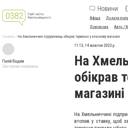
Новини
Афіша
Додати підп
Довідкова
Авто / 
Головна
На Хмельниччині підприємець обікрав термінал у власному магазині
11:13, 14 жовтня 2023 р.
На Хмель
Палій Вадим
Заступник керівника
обікрав 
магазині
На Хмельниччині підприє
втопив у ставку, щоб за
термінал викрали нібито 