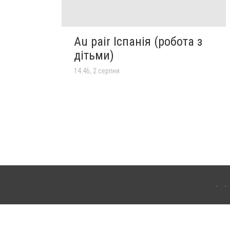
Au pair Іспанія (робота з
дітьми)
14:46, 2 серпня
го. Для інтернет-видань обов'язкове розміщення прямого, відкритого для пошукових