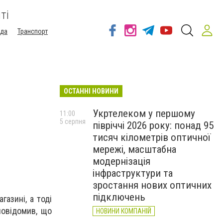
ті
ода
Транспорт
ОСТАННІ НОВИНИ
Укртелеком у першому
11:00
5 серпня
півріччі 2026 року: понад 95
тисяч кілометрів оптичної
мережі, масштабна
модернізація
інфраструктури та
зростання нових оптичних
підключень
азині, а тоді
повідомив, що
НОВИНИ КОМПАНІЙ