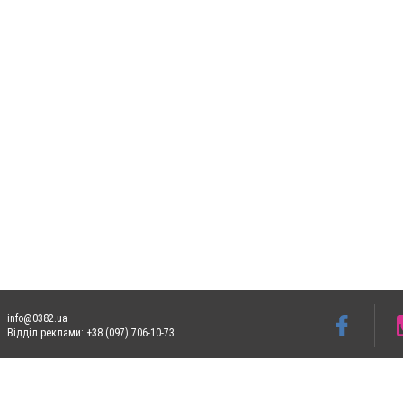
info@0382.ua
Відділ реклами: +38 (097) 706-10-73
Допускається цитування матеріалів без отримання попередньої згоди 0382.ua за умо
систем гіперпосилання на цитовані статті не нижче другого абзацу в тексті або в я