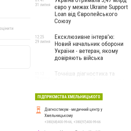
Україна отримала 3,47 млрд
09:41
31 липня
євро у межах Ukraine Support
Loan від Європейського
Союзу
 оцінити
Ексклюзивне інтерв'ю:
12:25
29 липня
Новий начальник оборони
України - ветеран, якому
довіряють війська
Точніша діагностика та
11:12
28 липня
безкоштовні обстеження: у
Хмельницькому
протипухлинному центрі
ПІДПРИЄМСТВА ХМЕЛЬНИЦЬКОГО
запрацював новий
томограф
Діагностикум - медичний центр у
Хмельницькому
+380(68)400-99-66, +380(97)400-99-66
Паперовий флот замість
23:42
27 липня