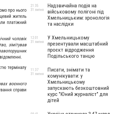
Надзвичайна подія на
21:35
домо про нього
31 липня
військовому полігоні під
сцевий житель
Хмельницьким: хронологія
али платіжний
та наслідки
У Хмельницькому
12:01
ічний чоловік
31 липня
презентували масштабний
во, зімітував
проєкт відродження
равопорушник
Подільського танцю
відомленні.
істю терміналу
Писати, знімати та
11:37
31 липня
комунікувати: у
Хмельницькому
овах воєнного
запускають безкоштовний
дування справи
курс "Юний журналіст" для
дітей