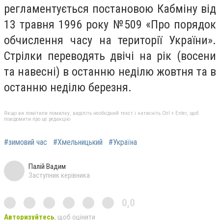
регламентується постановою Кабміну від
13 травня 1996 року №509 «Про порядок
обчислення часу на території України».
Стрілки переводять двічі на рік (восени
та навесні) в останню неділю жовтня та в
останню неділю березня.
Якщо ви помітили помилку, виділіть необхідний текст і натисніть Ctrl + Enter, щоб
повідомити про це редакцію
#зимовий час
#Хмельницький
#Україна
Палій Вадим
Заступник керівника
0,0
Авторизуйтесь
, щоб оцінити